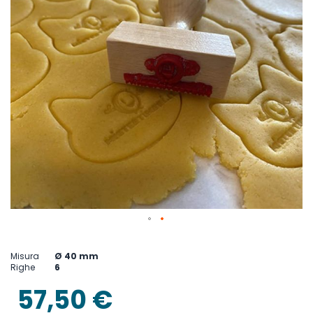
Vai
all'inizio
Misura
Ø 40 mm
della
Righe
6
galleria
di
57,50 €
immagini