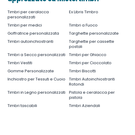
Timbri per ceralacca
Ex Libris Timbro
personalizzati
Timbri per medici
Timbri a Fuoco
Goffratrice personalizzata
Targhette personalizzate
Timbri autoinchiostranti
Targhette per cassette
postali
Timbri a Secco personalizzati
Timbri per Ghiacco
Timbri Vestiti
Timbri per Cioccolato
Gomme Personalizzate
Timbri Biscotti
Inchiostro per Tessuti e Cuoio
Timbri Autoinchiostranti
Rotondi
Timbri in Legno personalizzati
Pistola e ceralacca per
pistola
Timbri tascabili
Timbri Aziendali