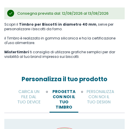
Consegna prevista dal: 12/08/2026 al 13/08/2026
Scopri il
Timbro per Biscotti in diametro 40 mm
, serve per
personalizzare i biscotti da forno.
il Timbro è realizzato in gomma siliconica e ha la certificazione
d'uso alimentare.
Mistertimbri
ti consiglia di utilizzare grafiche semplici per dar
visibilità al tuo brand impresso sui biscotti.
Personalizza il tuo prodotto
CARICA UN
PROGETTA
PERSONALIZZA
o
o
FILE DAL
CON NOI IL
CON NOI IL
TUO DEVICE
TUO
TUO DESIGN
TIMBRO