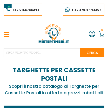
Salta
al
contenuto
+39 011.5785248
+ 39 375.6443304
0
Account
CERCA
TARGHETTE PER CASSETTE
POSTALI
Scopri il nostro catalogo di Targhette per
Cassette Postali in offerta a prezzi imbattibili