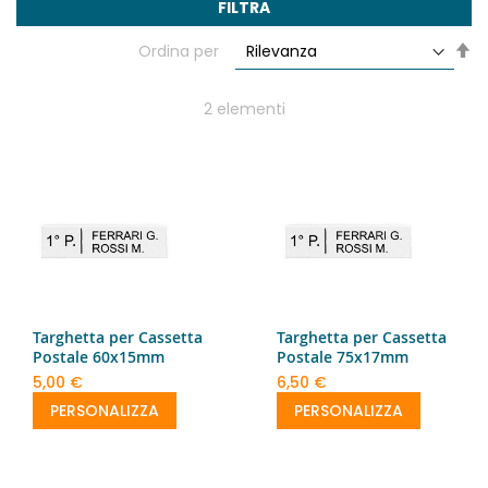
FILTRA
Im
Ordina per
la
di
de
2
elementi
Targhetta per Cassetta
Targhetta per Cassetta
Postale 60x15mm
Postale 75x17mm
5,00 €
6,50 €
PERSONALIZZA
PERSONALIZZA