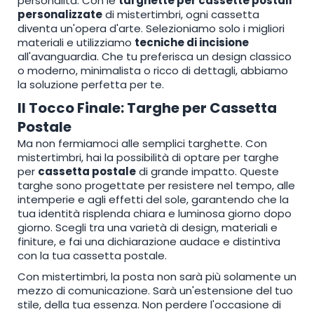
personalità. Con le
targhette per cassette postali
personalizzate
di mistertimbri, ogni cassetta
diventa un'opera d'arte. Selezioniamo solo i migliori
materiali e utilizziamo
tecniche di incisione
all'avanguardia. Che tu preferisca un design classico
o moderno, minimalista o ricco di dettagli, abbiamo
la soluzione perfetta per te.
Il Tocco Finale: Targhe per Cassetta
Postale
Ma non fermiamoci alle semplici targhette. Con
mistertimbri, hai la possibilità di optare per targhe
per
cassetta postale
di grande impatto. Queste
targhe sono progettate per resistere nel tempo, alle
intemperie e agli effetti del sole, garantendo che la
tua identità risplenda chiara e luminosa giorno dopo
giorno. Scegli tra una varietà di design, materiali e
finiture, e fai una dichiarazione audace e distintiva
con la tua cassetta postale.
Con mistertimbri, la posta non sarà più solamente un
mezzo di comunicazione. Sarà un'estensione del tuo
stile, della tua essenza. Non perdere l'occasione di