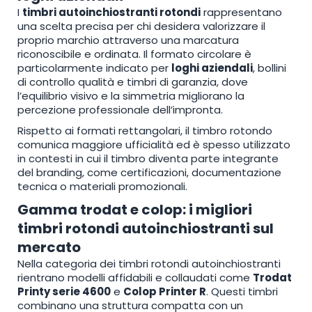
I
timbri autoinchiostranti rotondi
rappresentano
pagina
una scelta precisa per chi desidera valorizzare il
proprio marchio attraverso una marcatura
riconoscibile e ordinata. Il formato circolare è
particolarmente indicato per
loghi aziendali
, bollini
di controllo qualità e timbri di garanzia, dove
l’equilibrio visivo e la simmetria migliorano la
percezione professionale dell’impronta.
Rispetto ai formati rettangolari, il timbro rotondo
comunica maggiore ufficialità ed è spesso utilizzato
in contesti in cui il timbro diventa parte integrante
del branding, come certificazioni, documentazione
tecnica o materiali promozionali.
Gamma trodat e colop: i migliori
timbri rotondi autoinchiostranti sul
mercato
Nella categoria dei timbri rotondi autoinchiostranti
rientrano modelli affidabili e collaudati come
Trodat
Printy serie 4600
e
Colop Printer R
. Questi timbri
combinano una struttura compatta con un