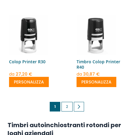
Colop Printer R30
Timbro Colop Printer
R40
da
27,20 €
da
30,87 €
PERSONALIZZA
PERSONALIZZA
Pagina
Attualmente
Pagina
Pagina
Successivo
1
2
stai
Timbri autoinchiostranti rotondi per
leggendo
loghi aziendali
la