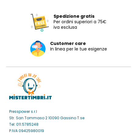
Spedizione gratis
Per ordini superiori a 75€
iva esclusa
Customer care
In linea per le tue esigenze
Presspower s.r.l
Str. San Tommaso 2 10090 Gassino T.se
Tel: 011.5785248
P.IVA 09425980019