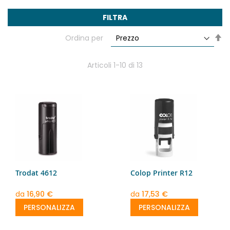
FILTRA
Im
Ordina per
la
di
de
Articoli
1
-
10
di
13
Trodat 4612
Colop Printer R12
da
16,90 €
da
17,53 €
PERSONALIZZA
PERSONALIZZA