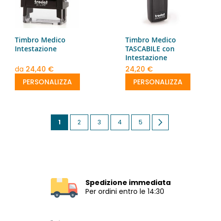
Timbro Medico
Timbro Medico
Intestazione
TASCABILE con
Intestazione
da
24,40 €
24,20 €
PERSONALIZZA
PERSONALIZZA
Pagina
Attualmente
Pagina
Pagina
Pagina
Pagina
Pagina
Successivo
1
2
3
4
5
stai
leggendo
la
pagina
Spedizione immediata
Per ordini entro le 14:30