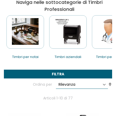
Naviga nelle sottocategorie di Timbri
Professionali
timbri per notai
timbri aziendali
timbri per 
FILTRA
Im
Ordina per
la
di
de
Articoli
1
-
10
di
77