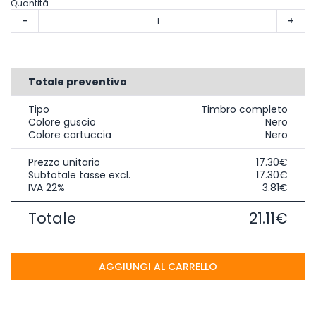
Quantità
-
+
Totale preventivo
Tipo
Timbro completo
Colore guscio
Nero
Colore cartuccia
Nero
Prezzo unitario
17.30€
Subtotale tasse excl.
17.30€
IVA 22%
3.81€
Totale
21.11€
AGGIUNGI AL CARRELLO