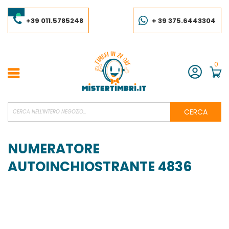
Salta
al
contenuto
+39 011.5785248
+ 39 375.6443304
0
Account
CERCA
NUMERATORE
AUTOINCHIOSTRANTE 4836