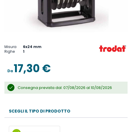
Vai
all'inizio
della
Misura
6x24 mm
galleria
Righe
1
di
immagini
17,30 €
Da
Consegna prevista dal: 07/08/2026 al 10/08/2026
SCEGLI IL TIPO DI PRODOTTO