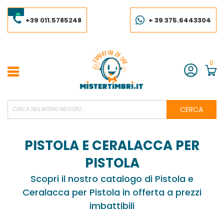
Salta
al
contenuto
+39 011.5785248
+ 39 375.6443304
0
Account
CERCA
PISTOLA E CERALACCA PER
PISTOLA
Scopri il nostro catalogo di Pistola e
Ceralacca per Pistola in offerta a prezzi
imbattibili