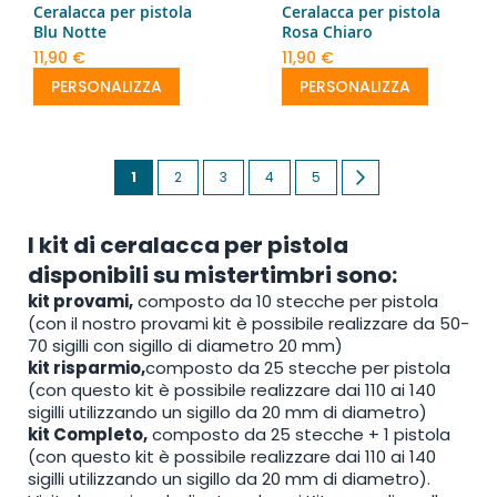
Ceralacca per pistola
Ceralacca per pistola
Blu Notte
Rosa Chiaro
11,90 €
11,90 €
PERSONALIZZA
PERSONALIZZA
Pagina
Attualmente
Pagina
Pagina
Pagina
Pagina
Pagina
Successivo
1
2
3
4
5
stai
I kit di ceralacca per pistola
leggendo
disponibili su mistertimbri sono:
la
kit provami,
composto da 10 stecche per pistola
pagina
(con il nostro provami kit è possibile realizzare da 50-
70 sigilli con sigillo di diametro 20 mm)
kit risparmio,
composto da 25 stecche per pistola
(con questo kit è possibile realizzare dai 110 ai 140
sigilli utilizzando un sigillo da 20 mm di diametro)
kit Completo,
composto da 25 stecche + 1 pistola
(con questo kit è possibile realizzare dai 110 ai 140
sigilli utilizzando un sigillo da 20 mm di diametro).