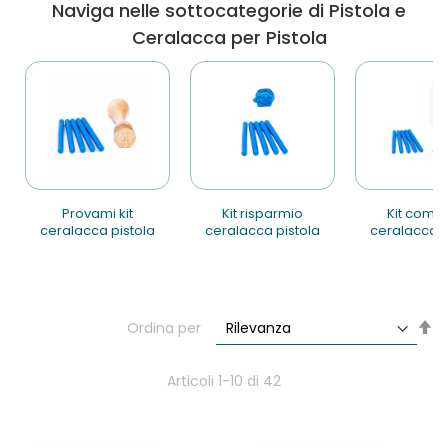
Naviga nelle sottocategorie di Pistola e
Ceralacca per Pistola
provami kit
kit risparmio
kit completo
ceralacca pistola
ceralacca pistola
ceralacca p
Im
Ordina per
la
di
de
Articoli
1
-
10
di
42