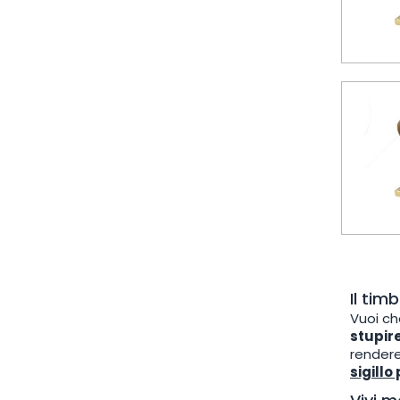
Il tim
Vuoi ch
stupir
rendere
sigill