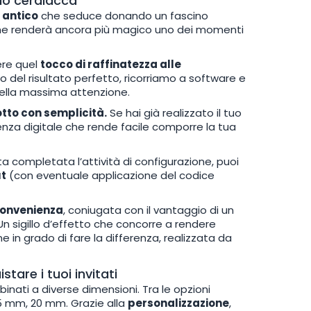
nio ceralacca
o antico
che seduce donando un fascino
che renderà ancora più magico uno dei momenti
ere quel
tocco di raffinatezza alle
o del risultato perfetto, ricorriamo a software e
della massima attenzione.
otto con semplicità.
Se hai già realizzato il tuo
enza digitale che rende facile comporre la tua
ta completata l’attività di configurazione, puoi
ut
(con eventuale applicazione del codice
convenienza
, coniugata con il vantaggio di un
Un sigillo d’effetto che concorre a rendere
 in grado di fare la differenza, realizzata da
are i tuoi invitati
bbinati a diverse dimensioni. Tra le opzioni
 mm, 20 mm. Grazie alla
personalizzazione
,