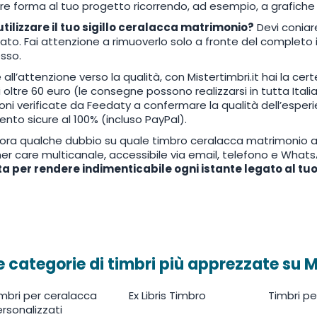
re forma al tuo progetto ricorrendo, ad esempio, a grafiche f
ilizzare il tuo sigillo ceralacca matrimonio?
Devi coniare
ato. Fai attenzione a rimuoverlo solo a fronte del completo 
sso.
 all’attenzione verso la qualità, con Mistertimbri.it hai la cer
di oltre 60 euro (le consegne possono realizzarsi in tutta Itali
oni verificate da Feedaty a confermare la qualità dell’esperi
to sicure al 100% (incluso PayPal).
ora qualche dubbio su quale timbro ceralacca matrimonio acq
r care multicanale, accessibile via email, telefono e What
ta per rendere indimenticabile ogni istante legato al t
e categorie di timbri più apprezzate su M
mbri per ceralacca
Ex Libris Timbro
Timbri pe
rsonalizzati