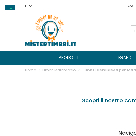
Salta
IT
ASSI
al
contenuto
PRODOTTI
BRAND
Home
Timbri Matrimonio
Timbri Ceralacca per Mat
Scopri il nostro cat
Naviga