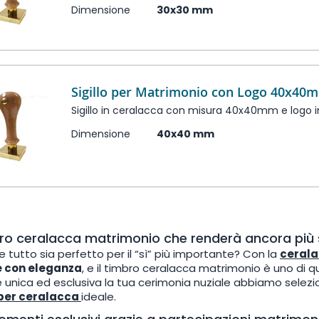
Dimensione
30x30 mm
Sigillo per Matrimonio con Logo 40x40
Sigillo in ceralacca con misura 40x40mm e logo i
Dimensione
40x40 mm
bro ceralacca matrimonio che renderà ancora più s
e tutto sia perfetto per il “sì” più importante? Con la
ceral
e con eleganza
, e il timbro ceralacca matrimonio è uno di q
 unica ed esclusiva la tua cerimonia nuziale abbiamo selezio
o per ceralacca
ideale.