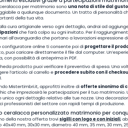
omenti esclusivi grazie a partecipazioni matrimo
i ceralacca per matrimonio sono
una nota di stile dal gust
giabile a qualunque documento. Un tratto di personalità 
rtanti della tua vita.
alla cura artigianale verso ogni dettaglio, andrai ad aggiung
ipazioni
che farà colpo su ogni invitato. Per il raggiungiment
ari all’avanguardia che portano a lavorazioni espressione 
ro configuratore online ti consente poi di
progettare il prod
o, puoi caricare direttamente il file dal computer. Un’esperi
va, con possibilità di anteprima in PDF.
cheda prodotto puoi verificare il preventivo di spesa. Una vol
ere l’articolo al carrello e
procedere subito con il checko
.
do Mistertimbri.it, approfitti inoltre di
offerte sinonimo di 
hic che impreziosirà le partecipazioni per il tuo matrimonio. 
 unico ogni dettaglio relativo alle tue nozze. Una decorazione
ci professionisti del settore con rapidi tempi di produzione.
 ceralacca personalizzato matrimonio per conquist
rno della nostra offerta trovi
sigilli con logo e con iniziali
, a
no 40x40 mm, 30x30 mm, diametro 40 mm, 35 mm, 30 mm, 25