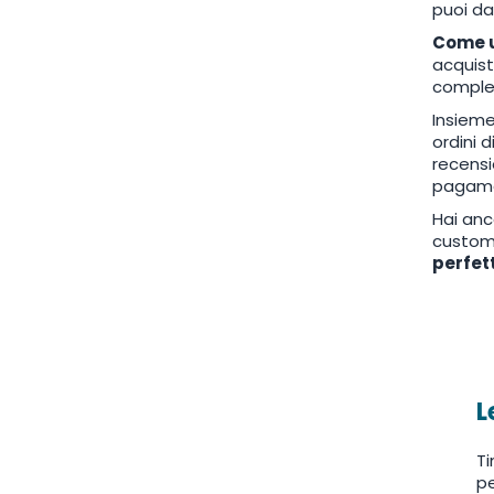
puoi da
Come ut
acquist
comple
Insieme
ordini 
recensi
pagamen
Hai anc
custome
perfet
L
Ti
pe