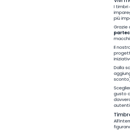
Vivi m
I timbr
impareg
più impo
Grazie 
partec
macchin
Il nost
progett
iniziati
Dalla s
aggiung
sconto)
Sceglien
gusto c
davvero
autenti
Timbro
All’inte
figura