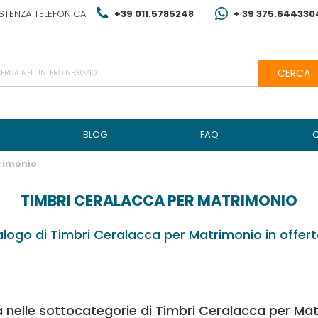
STENZA TELEFONICA
+39 011.5785248
+ 39 375.644330
CERCA
BLOG
FAQ
rimonio
TIMBRI CERALACCA PER MATRIMONIO
alogo di Timbri Ceralacca per Matrimonio in offerta
 nelle sottocategorie di Timbri Ceralacca per Ma