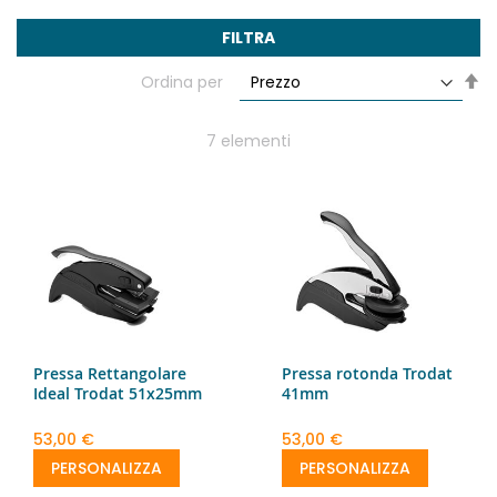
FILTRA
Im
Ordina per
la
di
de
7
elementi
Pressa Rettangolare
Pressa rotonda Trodat
Ideal Trodat 51x25mm
41mm
53,00 €
53,00 €
PERSONALIZZA
PERSONALIZZA