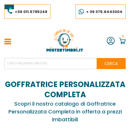
Salta
al
contenuto
+39 011.5785248
+ 39 375.6443304
0
Account
CERCA
GOFFRATRICE PERSONALIZZATA
COMPLETA
Scopri il nostro catalogo di Goffratrice
Personalizzata Completa in offerta a prezzi
imbattibili