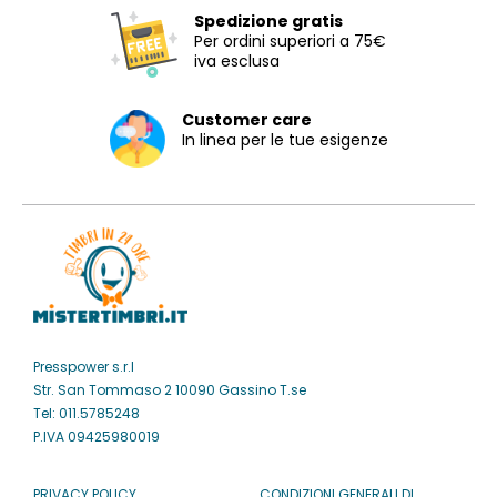
Spedizione gratis
Per ordini superiori a 75€
iva esclusa
Customer care
In linea per le tue esigenze
Presspower s.r.l
Str. San Tommaso 2 10090 Gassino T.se
Tel: 011.5785248
P.IVA 09425980019
PRIVACY POLICY
CONDIZIONI GENERALI DI