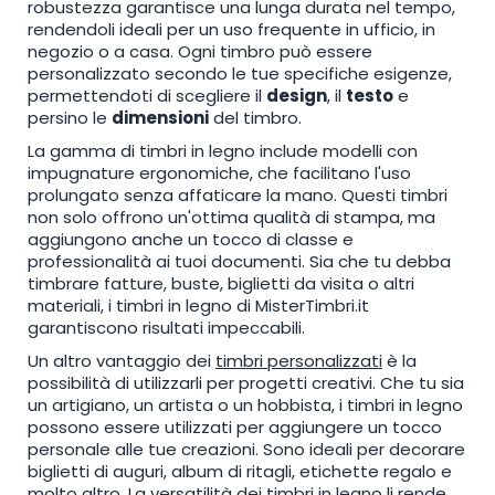
robustezza garantisce una lunga durata nel tempo,
rendendoli ideali per un uso frequente in ufficio, in
negozio o a casa. Ogni timbro può essere
personalizzato secondo le tue specifiche esigenze,
permettendoti di scegliere il
design
, il
testo
e
persino le
dimensioni
del timbro.
La gamma di timbri in legno include modelli con
impugnature ergonomiche, che facilitano l'uso
prolungato senza affaticare la mano. Questi timbri
non solo offrono un'ottima qualità di stampa, ma
aggiungono anche un tocco di classe e
professionalità ai tuoi documenti. Sia che tu debba
timbrare fatture, buste, biglietti da visita o altri
materiali, i timbri in legno di MisterTimbri.it
garantiscono risultati impeccabili.
Un altro vantaggio dei
timbri personalizzati
è la
possibilità di utilizzarli per progetti creativi. Che tu sia
un artigiano, un artista o un hobbista, i timbri in legno
possono essere utilizzati per aggiungere un tocco
personale alle tue creazioni. Sono ideali per decorare
biglietti di auguri, album di ritagli, etichette regalo e
molto altro. La versatilità dei timbri in legno li rende