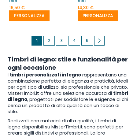
mm
mm
16,50 €
14,30 €
PERSONALIZZA
PERSONALIZZA
Pagina
Attualmente
Pagina
Pagina
Pagina
Pagina
Pagina
Successivo
1
2
3
4
5
stai
Timbri di legno: stile e funzionalità per
leggendo
ogni occasione
la
I
timbri personalizzati in legno
rappresentano una
pagina
combinazione perfetta di eleganza e praticità, ideali
per ogni tipo di utilizzo, sia professionale che privato.
MisterTimbri.it offre una selezione accurata di
timbri
di legno
, progettati per soddisfare le esigenze di chi
cerca un prodotto di alta qualità con un tocco di
stile.
Realizzati con materiali di alta qualità, i timbri di
legno disponibili su MisterTimbri.it sono perfetti per
creare sigilli distintivi e professionali. La loro