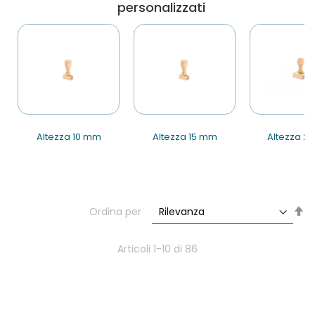
personalizzati
altezza 10 mm
altezza 15 mm
altezza 
Im
Ordina per
la
di
de
Articoli
1
-
10
di
86