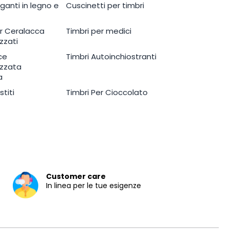
eganti in legno e
Cuscinetti per timbri
er Ceralacca
Timbri per medici
zzati
ce
Timbri Autoinchiostranti
izzata
a
stiti
Timbri Per Cioccolato
Customer care
In linea per le tue esigenze