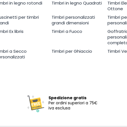
mbri in legno rotondi
Timbri in legno Quadrati
Timbri El
Ottone
scinetti per timbri
Timbri personalizzati
Timbri p
andi
grandi dimensioni
personali
mbri Ex libris
Timbri a Fuoco
Goffratri
personal
complet
mbri a Secco
Timbri per Ghiaccio
Timbri Ve
rsonalizzati
Spedizione gratis
Per ordini superiori a 75€
iva esclusa