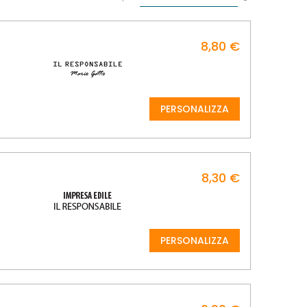
la
direzione
decrescente
8,80 €
PERSONALIZZA
8,30 €
PERSONALIZZA