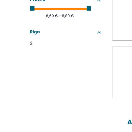
6,60 € - 8,80 €
Riga
2
A