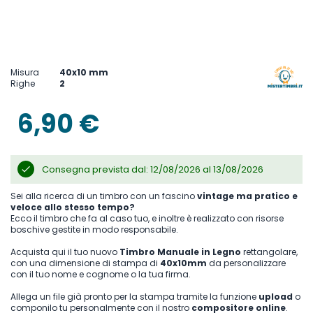
Vai
all'inizio
della
Misura
40x10 mm
galleria
Righe
2
di
immagini
6,90 €
Consegna prevista dal: 12/08/2026 al 13/08/2026
Sei alla ricerca di un timbro con un fascino
vintage ma pratico e
veloce allo stesso tempo?
Ecco il timbro che fa al caso tuo, e inoltre è realizzato con risorse
boschive gestite in modo responsabile.
Acquista qui il tuo nuovo
Timbro Manuale in Legno
rettangolare,
con una dimensione di stampa di
40x10mm
da personalizzare
con il tuo nome e cognome o la tua firma.
Allega un file già pronto per la stampa tramite la funzione
upload
o
componilo tu personalmente con il nostro
compositore online
.