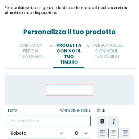
Per qualsiasi tua esigenza, dubbio o domanda il nostro
servizio
clienti
è a tua disposizione.
Personalizza il tuo prodotto
CARICA UN
PROGETTA
PERSONALIZZA
o
o
FILE DAL
CON NOI IL
CON NOI IL
TUO DEVICE
TUO
TUO DESIGN
TIMBRO
TESTO:
FONT E DIMENSIONE:
STILE: