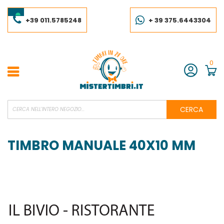
Salta
al
contenuto
+39 011.5785248
+ 39 375.6443304
0
Account
CERCA
TIMBRO MANUALE 40X10 MM