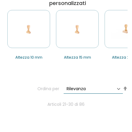
personalizzati
altezza 10 mm
altezza 15 mm
altezza 
Im
Ordina per
la
di
de
Articoli
21
-
30
di
86