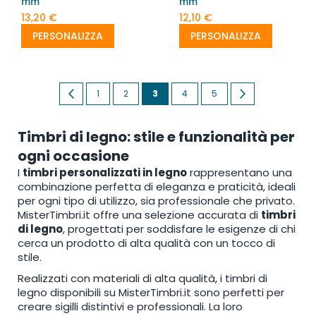
mm
mm
13,20 €
12,10 €
PERSONALIZZA
PERSONALIZZA
Pagina
Pagina
Precedente
Pagina
Pagina
Attualmente
Pagina
Pagina
Pagina
Successivo
1
2
3
4
5
stai
Timbri di legno: stile e funzionalità per
leggendo
ogni occasione
la
I
timbri personalizzati in legno
rappresentano una
pagina
combinazione perfetta di eleganza e praticità, ideali
per ogni tipo di utilizzo, sia professionale che privato.
MisterTimbri.it offre una selezione accurata di
timbri
di legno
, progettati per soddisfare le esigenze di chi
cerca un prodotto di alta qualità con un tocco di
stile.
Realizzati con materiali di alta qualità, i timbri di
legno disponibili su MisterTimbri.it sono perfetti per
creare sigilli distintivi e professionali. La loro