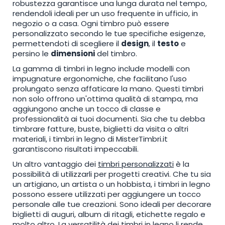
robustezza garantisce una lunga durata nel tempo,
rendendoli ideali per un uso frequente in ufficio, in
negozio o a casa. Ogni timbro può essere
personalizzato secondo le tue specifiche esigenze,
permettendoti di scegliere il
design
, il
testo
e
persino le
dimensioni
del timbro.
La gamma di timbri in legno include modelli con
impugnature ergonomiche, che facilitano l'uso
prolungato senza affaticare la mano. Questi timbri
non solo offrono un'ottima qualità di stampa, ma
aggiungono anche un tocco di classe e
professionalità ai tuoi documenti. Sia che tu debba
timbrare fatture, buste, biglietti da visita o altri
materiali, i timbri in legno di MisterTimbri.it
garantiscono risultati impeccabili.
Un altro vantaggio dei
timbri personalizzati
è la
possibilità di utilizzarli per progetti creativi. Che tu sia
un artigiano, un artista o un hobbista, i timbri in legno
possono essere utilizzati per aggiungere un tocco
personale alle tue creazioni. Sono ideali per decorare
biglietti di auguri, album di ritagli, etichette regalo e
molto altro. La versatilità dei timbri in legno li rende