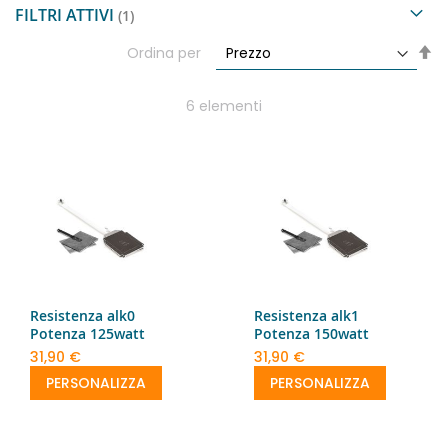
FILTRI ATTIVI
Im
Ordina per
la
di
de
6
elementi
Resistenza alk0
Resistenza alk1
Potenza 125watt
Potenza 150watt
31,90 €
31,90 €
PERSONALIZZA
PERSONALIZZA