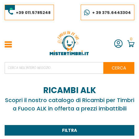
Salta
al
contenuto
+39 011.5785248
+ 39 375.6443304
0
Account
CERCA
RICAMBI ALK
Scopri il nostro catalogo di Ricambi per Timbri
a Fuoco ALK in offerta a prezzi imbattibili
FILTRA