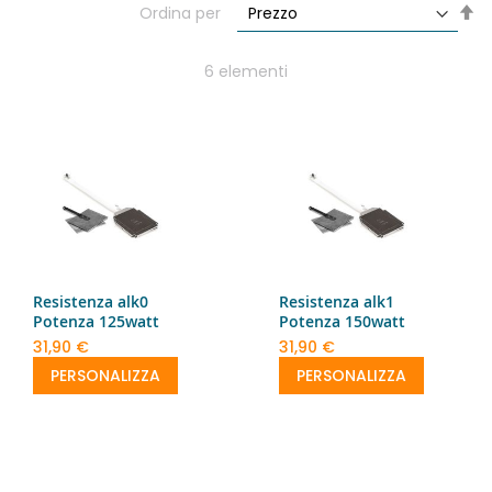
Im
Ordina per
la
di
de
6
elementi
Resistenza alk0
Resistenza alk1
Potenza 125watt
Potenza 150watt
31,90 €
31,90 €
PERSONALIZZA
PERSONALIZZA