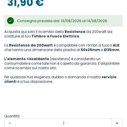
31,90 €
Consegna prevista dal: 13/08/2026 al 14/08/2026
Acquista qui solo il ricambio della
Resistenza
da 200watt da
sostituire al tuo
Timbro a Fuoco Elettrico
.
La
Resistenza da 200watt
è compatibile con i timbri a fuoco
ALK
che hanno una dimensione della piastra di
50x25mm
e
Ø35mm
.
L'elemento riscaldante
(resistenza) è considerato un
consumabile e come tale non è coperto da garanzia. E'disponibile
come ricambio sul nostro sito.
Per qualsiasi tua esigenza, dubbio o domanda il nostro
servizio
clienti
è a tua disposizione.
Quantità
-
+