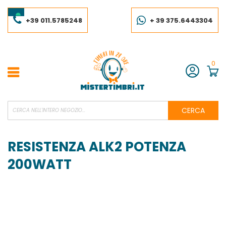
Salta
al
contenuto
+39 011.5785248
+ 39 375.6443304
0
Account
CERCA
RESISTENZA ALK2 POTENZA
200WATT
Vai
alla
fine
della
galleria