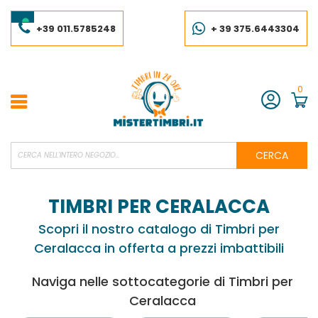
Salta
al
contenuto
+39 011.5785248
+ 39 375.6443304
0
Account
CERCA
TIMBRI PER CERALACCA
Scopri il nostro catalogo di Timbri per
Ceralacca in offerta a prezzi imbattibili
Naviga nelle sottocategorie di Timbri per
Ceralacca