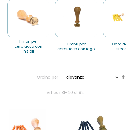
timbri per
timbri per
ceralacca in
ceralacca con
ceralacca con logo
stecch
iniziali
Im
Ordina per
la
di
de
Articoli
31
-
40
di
82