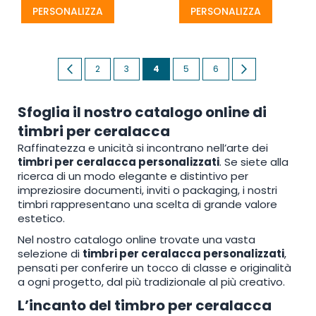
PERSONALIZZA
PERSONALIZZA
Pagina
Pagina
Precedente
Pagina
Pagina
Attualmente
Pagina
Pagina
Pagina
Successivo
2
3
4
5
6
stai
Sfoglia il nostro catalogo online di
leggendo
timbri per ceralacca
la
Raffinatezza e unicità si incontrano nell’arte dei
pagina
timbri per ceralacca personalizzati
. Se siete alla
ricerca di un modo elegante e distintivo per
impreziosire documenti, inviti o packaging, i nostri
timbri rappresentano una scelta di grande valore
estetico.
Nel nostro catalogo online trovate una vasta
selezione di
timbri per ceralacca personalizzati
,
pensati per conferire un tocco di classe e originalità
a ogni progetto, dal più tradizionale al più creativo.
L’incanto del timbro per ceralacca