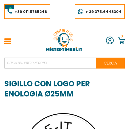
Salta
al
contenuto
+39 011.5785248
+ 39 375.6443304
0
Account
CERCA
SIGILLO CON LOGO PER
ENOLOGIA Ø25MM