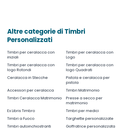
Altre categorie di Timbri
Personalizzati
Timbri per ceralacca con
Timbri per ceralacca con
iniziali
Logo
Timbri per ceralacca con
Timbri per ceralacca con
logo Rotondi
logo Quadrati
Ceralacca in Stecche
Pistola e ceralacca per
pistola
Accessori per ceralacca
Timbri Matrimonio
Timbri Ceralacca Matrimonio
Presse a secco per
matrimonio
Ex Libris Timbro
Timbri per medici
Timbri a Fuoco
Targhette personalizzate
Timbri autoinchiostranti
Goffratrice personalizzata