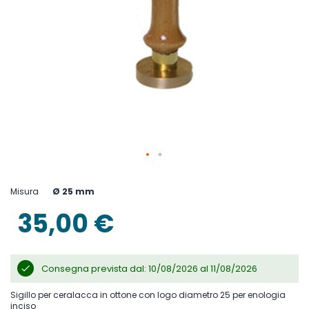
Vai
all'inizio
Misura
Ø 25 mm
della
galleria
35,00 €
di
immagini
Consegna prevista dal: 10/08/2026 al 11/08/2026
Sigillo per ceralacca in ottone con logo diametro 25 per enologia
inciso