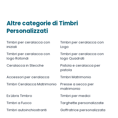
Altre categorie di Timbri
Personalizzati
Timbri per ceralacca con
Timbri per ceralacca con
iniziali
Logo
Timbri per ceralacca con
Timbri per ceralacca con
logo Rotondi
logo Quadrati
Ceralacca in Stecche
Pistola e ceralacca per
pistola
Accessori per ceralacca
Timbri Matrimonio
Timbri Ceralacca Matrimonio
Presse a secco per
matrimonio
Ex Libris Timbro
Timbri per medici
Timbri a Fuoco
Targhette personalizzate
Timbri autoinchiostranti
Goffratrice personalizzata