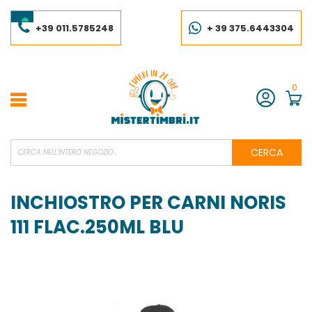
Salta
al
contenuto
+39 011.5785248
+ 39 375.6443304
0
Account
CERCA
INCHIOSTRO PER CARNI NORIS
111 FLAC.250ML BLU
Vai
alla
fine
della
galleria