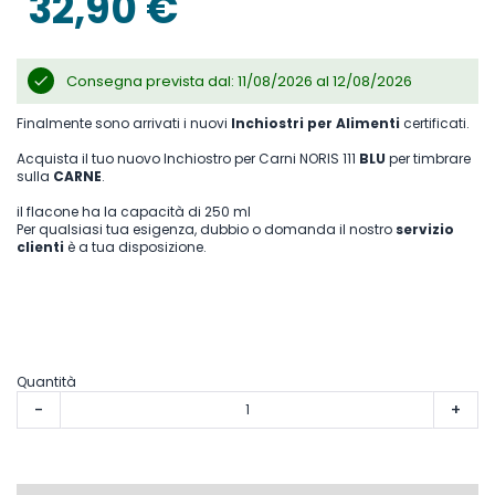
32,90 €
Consegna prevista dal: 11/08/2026 al 12/08/2026
Finalmente sono arrivati i nuovi
Inchiostri per Alimenti
certificati.
Acquista il tuo nuovo Inchiostro per Carni NORIS 111
BLU
per timbrare
sulla
CARNE
.
il flacone ha la capacità di 250 ml
Per qualsiasi tua esigenza, dubbio o domanda il nostro
servizio
clienti
è a tua disposizione.
Quantità
-
+