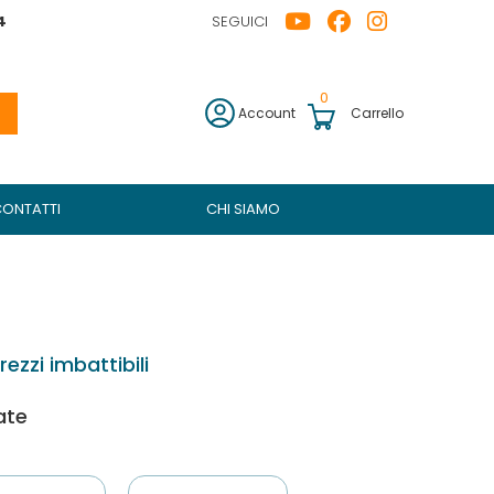
4
SEGUICI
0
Account
Carrello
CONTATTI
CHI SIAMO
ezzi imbattibili
ate