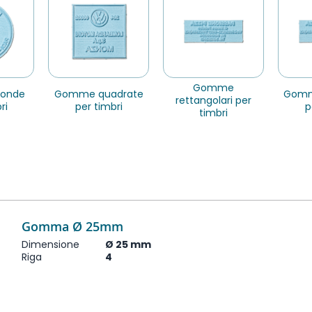
gomme
gomme quadrate
gomme allungate
rettangolari per
ri
per timbri
p
timbri
Gomma Ø 25mm
Dimensione
Ø 25 mm
Riga
4