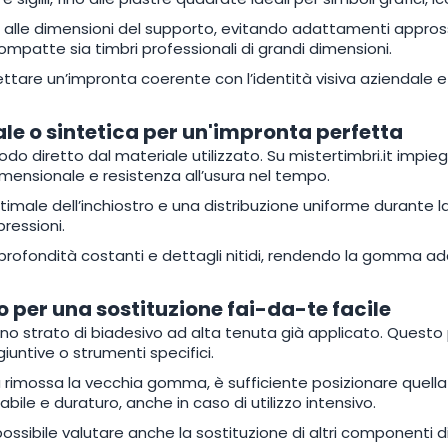
 alle dimensioni del supporto, evitando adattamenti appross
 compatte sia timbri professionali di grandi dimensioni.
ettare un’impronta coerente con l’identità visiva aziendale e 
le o sintetica per un'impronta perfetta
do diretto dal materiale utilizzato. Su mistertimbri.it impie
dimensionale e resistenza all’usura nel tempo.
timale dell’inchiostro e una distribuzione uniforme durante
ressioni.
profondità costanti e dettagli nitidi, rendendo la gomma adatta
o per una sostituzione fai-da-te facile
uno strato di biadesivo ad alta tenuta già applicato. Quest
giuntive o strumenti specifici.
ta rimossa la vecchia gomma, è sufficiente posizionare quell
bile e duraturo, anche in caso di utilizzo intensivo.
sibile valutare anche la sostituzione di altri componenti di