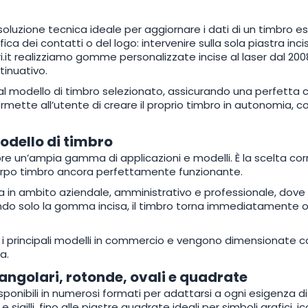
oluzione tecnica ideale per aggiornare i dati di un timbro esi
ica dei contatti o del logo: intervenire sulla sola piastra in
i.it realizziamo gomme personalizzate incise al laser dal 200
tinuativo.
 modello di timbro selezionato, assicurando una perfetta co
ermette all’utente di creare il proprio timbro in autonomia, c
dello di timbro
e un’ampia gamma di applicazioni e modelli. È la scelta corr
orpo timbro ancora perfettamente funzionante.
in ambito aziendale, amministrativo e professionale, dove i
do solo la gomma incisa, il timbro torna immediatamente op
 principali modelli in commercio e vengono dimensionate co
a.
tangolari, rotonde, ovali e quadrate
onibili in numerosi formati per adattarsi a ogni esigenza di 
 e sigilli, fino alle piastre quadrate ideali per simboli grafici, 