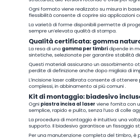
Ogni formato viene realizzato su misura in base
flessibilità consente di coprire sia applicazioni
La varietà di forme disponibili permette di prog
sempre un’elevata qualità di stampa.
Qualità certificata: gomma natura
La resa di una
gomma per timbri
dipende in mo
sintetiche, selezionate per garantire stabilità 
Questi materiali assicurano un assorbimento ot
perdite di definizione anche dopo migliaia di imp
L’incisione laser calibrata consente di ottenere 
complessi, in abbinamento ai più comuni
.
Kit di montaggio: biadesivo inclus
Ogni
piastra incisa al laser
viene fornita con 
semplice, rapido e pulito, senza l’uso di colle ag
La procedura di montaggio è intuitiva: una vol
supporto. Il biadesivo garantisce un fissaggio sta
Per una manutenzione completa del timbro, è pos