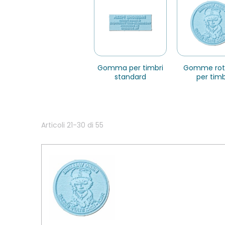
gomma per timbri
gomme rotonde
standard
per timb
Articoli
21
-
30
di
55