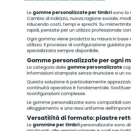
Le
gomme personalizzate per timbri
sono la s
Cambio di indirizzo, nuova ragione sociale, modif
riducendo costi, tempi e sprechi. Su mistertimbr
rapidi, pensate per un utilizzo professionale con
Ogni gomma viene prodotta su misura in base al
utilizzo. Il processo di configurazione guidata p
specializzata sempre disponibile.
Gomme personalizzate per ogni mo
La categoria delle
gomme personalizzate
copr
informazioni stampate senza rinunciare a un c
Questa soluzione è particolarmente apprezzata 
continuità operativa è fondamentale. Sostituen
riconfigurazioni complesse.
Le gomme personalizzate sono compatibili con i
alloggiamento e una resa uniforme dell’impront
Versatilità di formato: piastre ret
Le
gommine per timbri
personalizzate sono disp
strutturati, alle versioni rotonde e ovali per loghi