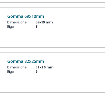
Gomma 69x10mm
Dimensione
69x10 mm
Riga
3
Gomma 82x25mm
Dimensione
82x25 mm
Riga
6
ina