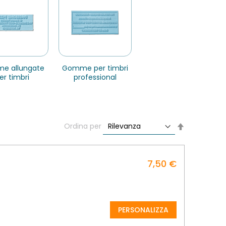
gomme per timbri
er timbri
professional
Imposta
Ordina per
la
direzione
decrescente
7,50 €
PERSONALIZZA