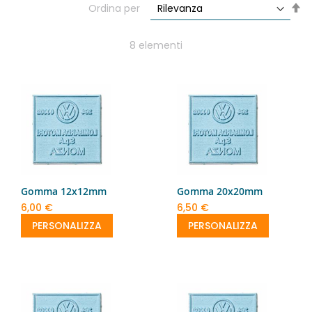
Im
Ordina per
la
di
de
8
elementi
Gomma 12x12mm
Gomma 20x20mm
6,00 €
6,50 €
PERSONALIZZA
PERSONALIZZA