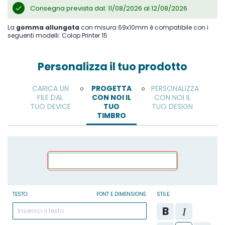
Consegna prevista dal: 11/08/2026 al 12/08/2026
La
gomma allungata
con misura 69x10mm è compatibile con i
seguenti modelli: Colop Printer 15
Personalizza il tuo prodotto
CARICA UN
PROGETTA
PERSONALIZZA
o
o
FILE DAL
CON NOI IL
CON NOI IL
TUO DEVICE
TUO
TUO DESIGN
TIMBRO
TESTO:
FONT E DIMENSIONE:
STILE: