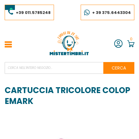
Salta
al
contenuto
+39 011.5785248
+ 39 375.6443304
0
Account
CERCA
CARTUCCIA TRICOLORE COLOP
EMARK
Vai
alla
fine
della
galleria