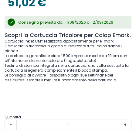
51,02 €
Consegna prevista dal: 11/08/2026 al 12/08/2026
Scopri la Cartuccia Tricolore per Colop Emark.
Cartuccia inkjet CMY realizzata appositamente per e-mark.
Cartuccia in tricromia in grado di realizzare tutti i colori tranne il
bianco.
La cartuccia garantisce circa 1'500 impronte medie da 10 cm con
all'interno un elemento colorato ( logo, picto, foto).
Testina di stampa integrata nella cartuccia, una volta sostituita la
cartuccia si rigenera completamente il blocco stampa.
Si consiglia di avviare il dispositivo ogni sue settimane per
assicurarsi sempre il miglior funzionamento della cartuccia.
Quantità
-
+