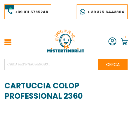
Salta
al
contenuto
+39 011.5785248
+ 39 375.6443304
0
Account
CERCA
CARTUCCIA COLOP
PROFESSIONAL 2360
Vai
alla
fine
della
galleria