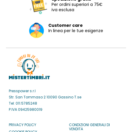
Per ordini superiori a 75€
iva esclusa
Customer care
In linea per le tue esigenze
Presspower s.r.l
Str. San Tommaso 2 10090 Gassino T.se
Tel: 011.5785248
P.IVA 09425980019
PRIVACY POLICY
CONDIZIONI GENERALI DI
VENDITA
COOOKIE POLICY