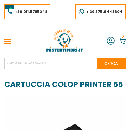
Salta
al
contenuto
+39 011.5785248
+ 39 375.6443304
0
Account
CERCA
CARTUCCIA COLOP PRINTER 55
Vai
alla
fine
della
galleria
di
immagini