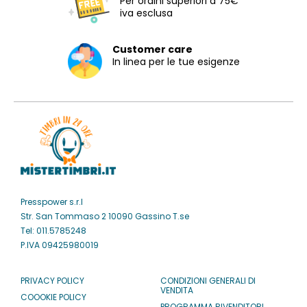
Per ordini superiori a 75€
iva esclusa
Customer care
In linea per le tue esigenze
Presspower s.r.l
Str. San Tommaso 2 10090 Gassino T.se
Tel: 011.5785248
P.IVA 09425980019
PRIVACY POLICY
CONDIZIONI GENERALI DI
VENDITA
COOOKIE POLICY
PROGRAMMA RIVENDITORI