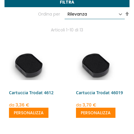
FILTRA
Im
Ordina per
la
di
de
Articoli
1
-
10
di
13
Cartuccia Trodat 4612
Cartuccia Trodat 46019
da
3,36 €
da
3,70 €
PERSONALIZZA
PERSONALIZZA