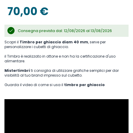
immagini
70,00 €
Consegna prevista dal: 12/08/2026 al 13/08/2026
Scopri il
Timbro per ghiaccio diam 40 mm
, serve per
personalizzare i cubetti di ghiaccio.
il Timbro è realizzato in ottone e non ha la certificazione d'uso
alimentare.
Mistertimbri
ti consiglia di utilizzare grafiche semplici per dar
visibilità al tuo brand impresso sul cubetto.
Guarda il video di come si usa il
timbro per ghiaccio