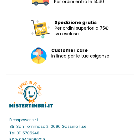
Per ordini entro le 14:30
Spedizione gratis
Per ordini superiori a 75€
iva esclusa
Customer care
In linea per le tue esigenze
Presspower s.r.l
Str. San Tommaso 2 10090 Gassino T.se
Tel: 011.5785248
P.IVA 09425980019