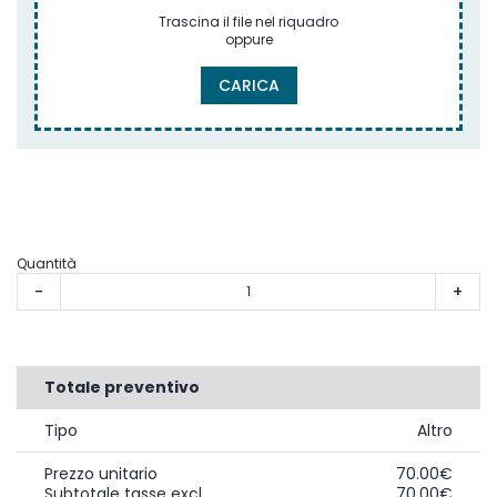
Trascina il file nel riquadro
oppure
CARICA
Quantità
-
+
Totale preventivo
Tipo
Altro
Prezzo unitario
70.00€
Subtotale tasse excl.
70.00€