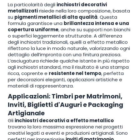
La particolarità degli
inchiostri decorativi
metallizzati
risiede nella loro composizione, basata
su
pigmenti metallici di alta qualità
. Questa
formula garantisce una
brillantezza intensa e una
copertura uniforme
, anche su supporti non bianchi
o superfici leggermente strutturate. A differenza
degli inchiostri tradizionali, quelli a effetto metallico
riflettono la luce in modo naturale, valorizzando ogni
dettaglio dell’impronta con una finitura preziosa.
L’asciugatura richiede qualche istante in più rispetto
agli inchiostri standard, ma il risultato è una stampa
ricca, coprente e
resistente nel tempo
, perfetta
per decorazioni eleganti, applicazioni artistiche e
materiali di rappresentanza.
Applicazioni: Timbri per Matrimoni,
Inviti, Biglietti d'Auguri e Packaging
Artigianale
Gli
inchiostri decorativi a effetto metallico
trovano la loro massima espressione nei progetti
creativi legati a eventi e produzioni artigianali. Sono
perfetti per impreziosire
inviti di matrimonio
,