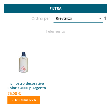
FILTRA
Im
Ordina per
la
di
de
1
elemento
Inchiostro decorativo
Coloris 4000 p Argento
75,00 €
PERSONALIZZA