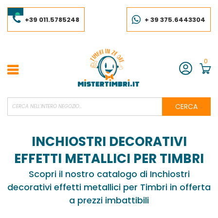
Salta
al
contenuto
+39 011.5785248
+ 39 375.6443304
0
Account
CERCA
INCHIOSTRI DECORATIVI
EFFETTI METALLICI PER TIMBRI
Scopri il nostro catalogo di Inchiostri
decorativi effetti metallici per Timbri in offerta
a prezzi imbattibili