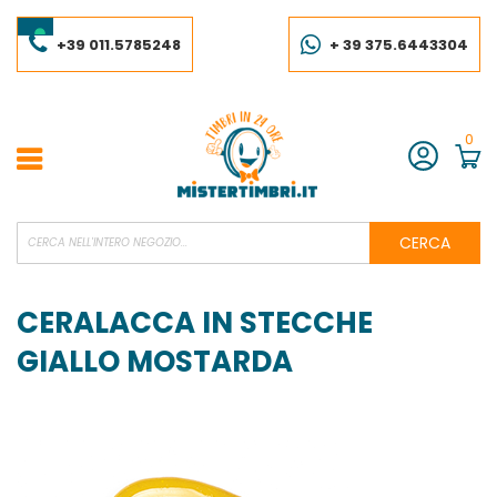
Salta
al
contenuto
+39 011.5785248
+ 39 375.6443304
0
Account
CERCA
CERALACCA IN STECCHE
GIALLO MOSTARDA