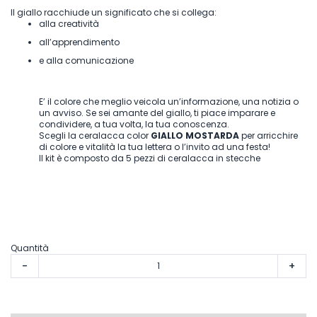
Il giallo racchiude un significato che si collega:
alla creatività
all’apprendimento
e alla comunicazione
E’ il colore che meglio veicola un’informazione, una notizia o
un avviso. Se sei amante del giallo, ti piace imparare e
condividere, a tua volta, la tua conoscenza.
Scegli la ceralacca color
GIALLO MOSTARDA
per arricchire
di colore e vitalità la tua lettera o l’invito ad una festa!
Il kit è composto da 5 pezzi di ceralacca in stecche
Quantità
-
+