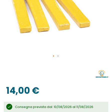
Vai
all'inizio
della
galleria
di
immagini
14,00 €
Consegna prevista dal: 10/08/2026 al 11/08/2026