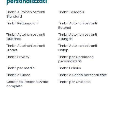
personalizzati
Timbri Autoinchiostranti
Timbri Tascabili
Standard
Timbri Rettangolari
Timbri Autoinchiostranti
Rotondi
Timbri Autoinchiostranti
Timbri Autoinchiostranti
Quadrati
Allungati
Timbri Autoinchiostranti
Timbri Autoinchiostranti
Trodat
Colop
Timbri Privacy
Timbri per Ceralacca
personalizzati
Timbri per medici
Timbri Ex libris
Timbri a Fuoco
Timbri a Secco personalizzati
Goffatrice Personalizzata
Timbri per Ghiaccio
completa