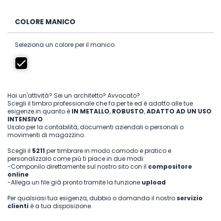
COLORE MANICO
Seleziona un colore per il manico.
Hai un'attività? Sei un architetto? Avvocato?
Scegli il timbro professionale che fa per te ed è adatto alle tue
esigenze in quanto è
IN METALLO
,
ROBUSTO
,
ADATTO AD UN USO
INTENSIVO
.
Usalo per la contabilità, documenti aziendali o personali o
movimenti di magazzino.
Scegli il
5211
per timbrare in modo comodo e pratico e
personalizzalo come più ti piace in due modi:
-Componilo direttamente sul nostro sito con il
compositore
online
-Allega un file già pronto tramite la funzione
upload
Per qualsiasi tua esigenza, dubbio o domanda il nostro
servizio
clienti
è a tua disposizione.