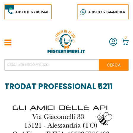
Salta
al
contenuto
+39 011.5785248
+ 39 375.6443304
0
Account
CERCA
TRODAT PROFESSIONAL 5211