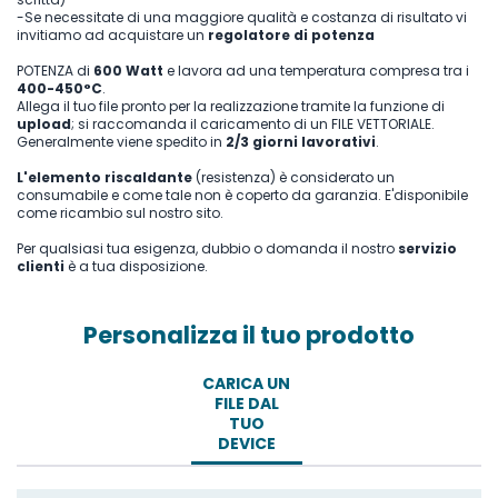
-Se necessitate di una maggiore qualità e costanza di risultato vi
invitiamo ad acquistare un
regolatore di potenza
POTENZA di
600 Watt
e lavora ad una temperatura compresa tra i
400-450°C
.
Allega il tuo file pronto per la realizzazione tramite la funzione di
upload
; si raccomanda il caricamento di un FILE VETTORIALE.
Generalmente viene spedito in
2/3 giorni lavorativi
.
L'elemento riscaldante
(resistenza) è considerato un
consumabile e come tale non è coperto da garanzia. E'disponibile
come ricambio sul nostro sito.
Per qualsiasi tua esigenza, dubbio o domanda il nostro
servizio
clienti
è a tua disposizione.
Personalizza il tuo prodotto
CARICA UN
FILE DAL
TUO
DEVICE