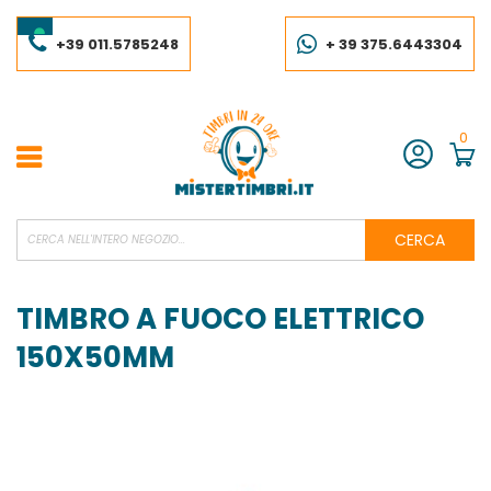
Salta
al
contenuto
+39 011.5785248
+ 39 375.6443304
0
Account
CERCA
TIMBRO A FUOCO ELETTRICO
150X50MM
Vai
alla
fine
della
galleria