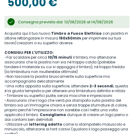
500,00 €
Consegna prevista dal: 13/08/2026 al 14/08/2026
Acquista qui il tuo nuovo
Timbro a Fuoco Elettrico
con piastra in
ottone rettangolare in misura
150x50mm
per imprimere sui tuoi
lavori/creazioni o su superfici diverse.
CONSIGLI PER L'UTILIZZO:
-Far scaldare per circa
10/15 minuti
il timbro, ma attenzione:
assicurarsi che la piastra non sia né troppo calda (potrebbe
fondere il materiale su cui si appoggia il timbro), né troppo fredda
(la timbratura non risulterebbe ottimale)
-Non lasciare la piastra bruscamente sulla superficie ma
accompagnarla delicatamente
-Una volta apposta sulla superficie, attendere
2-3 secondi
, questa
è la giusta tempistica per ottenere una timbratura definita e nitida
-Timbrare su superfici pulite, senza macchie e imprecisioni
-Assicurarsi che il logo che verrà poi stampato sulla piastra del
timbro sia un’immagine chiara e senza troppe sfumature di colore,
proprio perché l’impressione non sarebbe così netta una volta
applicato il timbro.
Consigliamo
dunque di creare un logo pieno o
dai contorni ben delimitati
-Utilizzare un
lettering adatto
come lo stampatello maiuscolo e
minuscolo, attenzione ai font corsivi (qualora il logo possegga una
scritta)