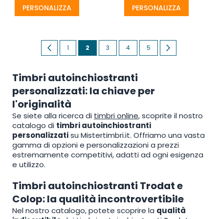
PERSONALIZZA
PERSONALIZZA
Pagina
Pagina
Precedente
Pagina
Attualmente
Pagina
Pagina
Pagina
Pagina
Successivo
1
2
3
4
5
stai
Timbri autoinchiostranti
leggendo
personalizzati: la chiave per
la
l'originalità
pagina
Se siete alla ricerca di
timbri online
, scoprite il nostro
catalogo di
timbri autoinchiostranti
personalizzati
su Mistertimbri.it. Offriamo una vasta
gamma di opzioni e personalizzazioni a prezzi
estremamente competitivi, adatti ad ogni esigenza
e utilizzo.
Timbri autoinchiostranti Trodat e
Colop: la qualità incontrovertibile
Nel nostro catalogo, potete scoprire la
qualità