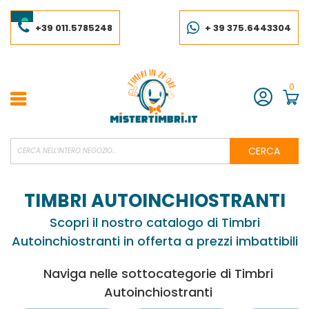
Salta
al
contenuto
+39 011.5785248
+ 39 375.6443304
0
Account
CERCA
TIMBRI AUTOINCHIOSTRANTI
Scopri il nostro catalogo di Timbri
Autoinchiostranti in offerta a prezzi imbattibili
Naviga nelle sottocategorie di Timbri
Autoinchiostranti