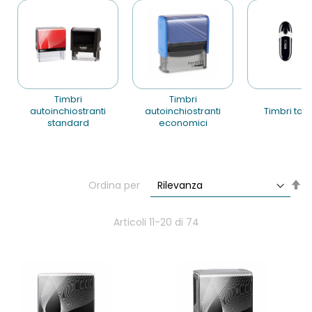
timbri
timbri
autoinchiostranti
autoinchiostranti
timbri tas
standard
economici
Im
Ordina per
la
di
de
Articoli
11
-
20
di
74