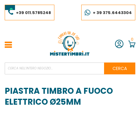
Salta
al
contenuto
+39 011.5785248
+ 39 375.6443304
0
Account
CERCA
PIASTRA TIMBRO A FUOCO
ELETTRICO Ø25MM
Vai
alla
fine
della
galleria