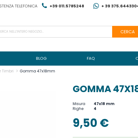
STENZA TELEFONICA
+39 011.5785248
+ 39 375.644330
CERCA
BLOG
FAQ
 Timbri
Gomma 47x18mm
GOMMA 47X1
Misura
47x18 mm
Righe
4
9,50 €