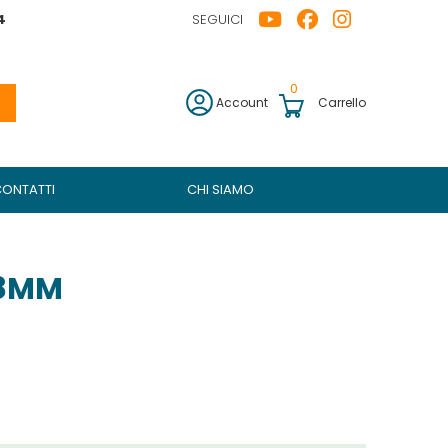
4
SEGUICI
0
Account
Carrello
CONTATTI
CHI SIAMO
8MM