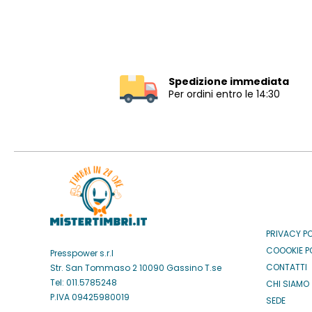
Spedizione immediata
Per ordini entro le 14:30
PRIVACY P
COOOKIE P
Presspower s.r.l
CONTATTI
Str. San Tommaso 2 10090 Gassino T.se
Tel: 011.5785248
CHI SIAMO
P.IVA 09425980019
SEDE