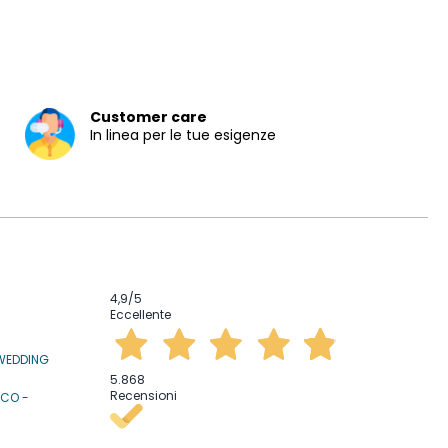
Customer care
In linea per le tue esigenze
4,9
/5
Eccellente
WEDDING
5.868
Recensioni
ICO -