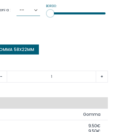
BORDO:
oni a :
 GOMMA 58X22MM
-
+
Gomma
9.50€
9.50€