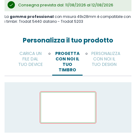
Consegna prevista dal: 11/08/2026 al 12/08/2026
La
gomma professional
con misura 49x28mm è compatibile con
i timbri: Trodat 5440 datario - Trodat 5203
Personalizza il tuo prodotto
CARICA UN
PROGETTA
PERSONALIZZA
o
o
FILE DAL
CON NOI IL
CON NOI IL
TUO DEVICE
TUO
TUO DESIGN
TIMBRO