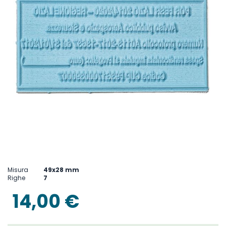
Vai
all'inizio
Misura
49x28 mm
della
Righe
7
galleria
di
14,00 €
immagini