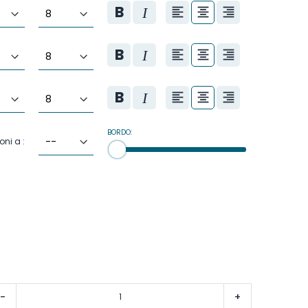
BORDO:
oni a :
-
+