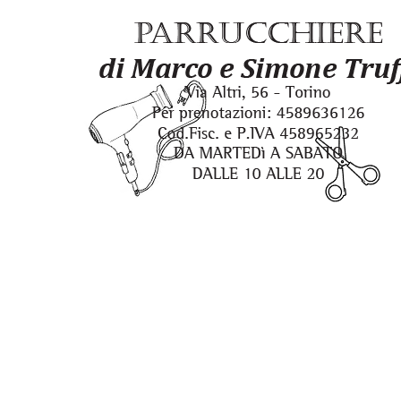
di
immagini