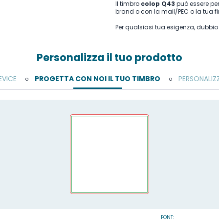
Il timbro
colop Q43
può essere pers
brand o con la mail/PEC o la tua f
Per qualsiasi tua esigenza, dubbi
Personalizza il tuo prodotto
EVICE
PROGETTA CON NOI IL TUO TIMBRO
PERSONALIZ
o
o
FONT: