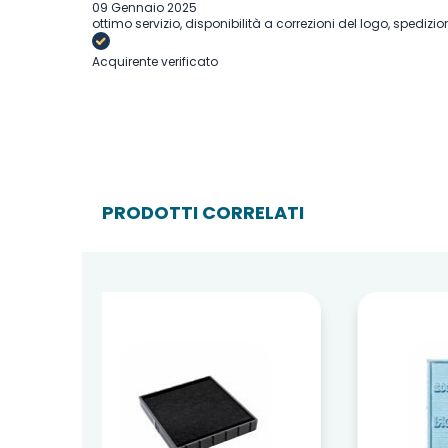
09 Gennaio 2025
ottimo servizio, disponibilità a correzioni del logo, spedizi
Acquirente verificato
18 Aprile 2024
Funziona. Potrebbe essere più curata la stampa
PRODOTTI CORRELATI
Acquirente verificato
30 Ottobre 2022
Estremamente soddisfatto dal servizio attraverso wapp ef
Acquirente verificato