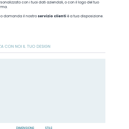
onalizzato con i tuoi dati aziendali, o con il logo del tuo
irma.
o o domanda il nostro
servizio clienti
è a tua disposizione.
ZA CON NOI IL TUO DESIGN
DIMENSIONE:
STILE: