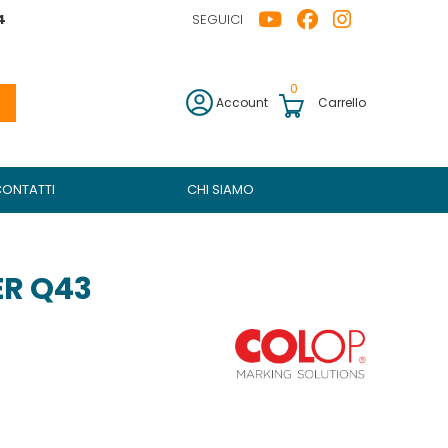
4
SEGUICI
0
Account
Carrello
CONTATTI
CHI SIAMO
ER Q43