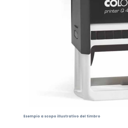
Vai
all'inizio
Esempio a scopo illustrativo del timbro
della
galleria