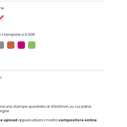
ne.
 il tampone a 9.00€.
o.
me una stampa quadrata di 43x43mm, su cui potrai
righe.
ne upload
oppure utilizza il nostro
compositore online
.