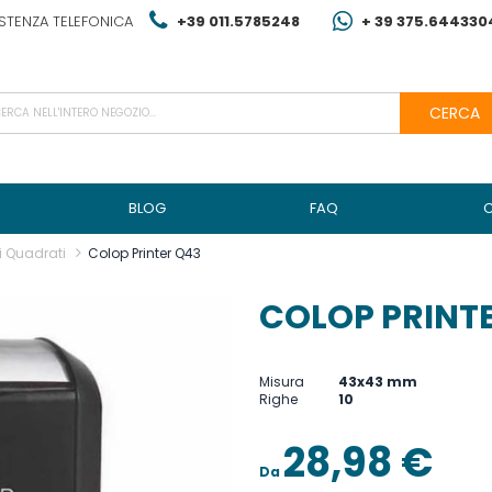
STENZA TELEFONICA
+39 011.5785248
+ 39 375.644330
CERCA
BLOG
FAQ
i Quadrati
Colop Printer Q43
COLOP PRINT
Misura
43x43 mm
Righe
10
28,98 €
Da