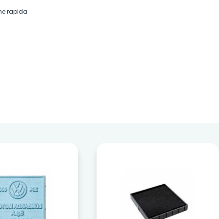
one rapida
ficienza e tempistica