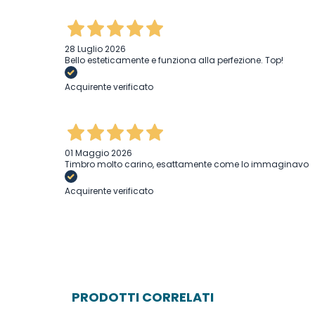
28 Luglio 2026
Bello esteticamente e funziona alla perfezione. Top!
Acquirente verificato
01 Maggio 2026
Timbro molto carino, esattamente come lo immaginavo
Acquirente verificato
10 Febbraio 2026
I prodotti sono ottimi, i tempi rapidissimi e sono sempre m
le grafiche e per qualsiasi esigenza.
PRODOTTI CORRELATI
Acquirente verificato