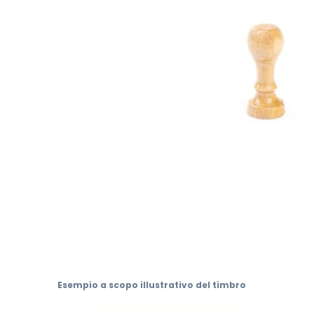
Vai
all'inizio
Esempio a scopo illustrativo del timbro
della
galleria