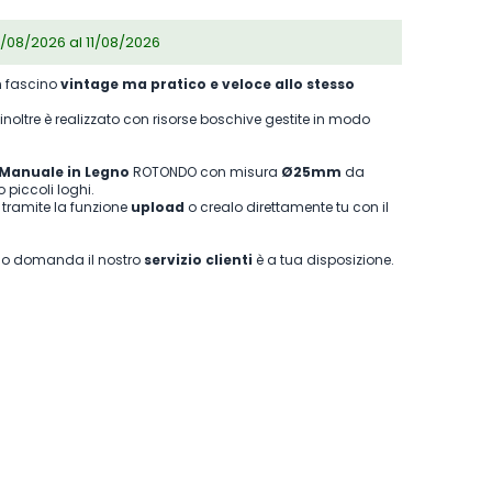
/08/2026 al 11/08/2026
un fascino
vintage ma pratico e veloce allo stesso
 inoltre è realizzato con risorse boschive gestite in modo
Manuale in Legno
ROTONDO con misura
Ø25mm
da
 o piccoli loghi.
 tramite la funzione
upload
o crealo direttamente tu con il
o o domanda il nostro
servizio clienti
è a tua disposizione.