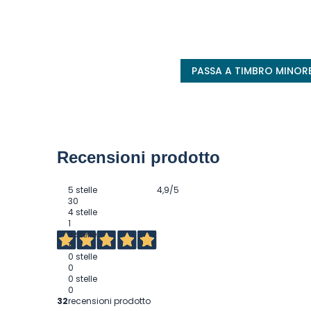
PASSA A TIMBRO MINOR
Recensioni prodotto
5 stelle
4,9
/5
30
4 stelle
1
3 stelle
1
0 stelle
0
0 stelle
0
32
recensioni prodotto