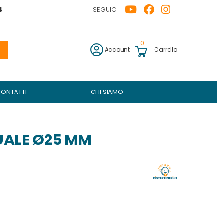
4
SEGUICI
0
Account
Carrello
CONTATTI
CHI SIAMO
ALE Ø25 MM