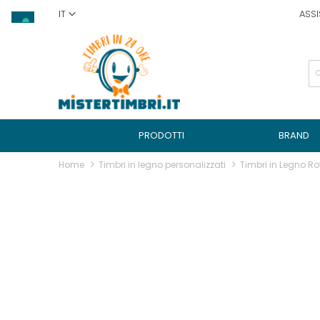
Salta
IT
ASSI
al
contenuto
PRODOTTI
BRAND
Home
Timbri in legno personalizzati
Timbri in Legno Ro
Vai
alla
fine
della
galleria
di
immagini