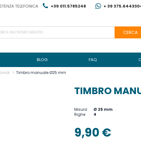
STENZA TELEFONICA
+39 011.5785248
+ 39 375.644330
CERCA
BLOG
FAQ
tondi
Timbro manuale Ø25 mm
TIMBRO MANU
Misura
Ø 25 mm
Righe
4
9,90 €