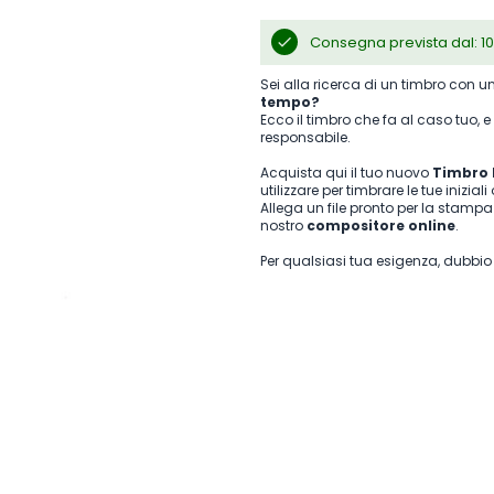
Consegna prevista dal: 10
Sei alla ricerca di un timbro con 
tempo?
Ecco il timbro che fa al caso tuo, e
responsabile.
Acquista qui il tuo nuovo
Timbro 
utilizzare per timbrare le tue iniziali
Allega un file pronto per la stampa
nostro
compositore online
.
Per qualsiasi tua esigenza, dubbi