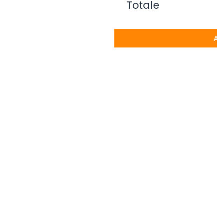
Totale
olto disponibili ad aiutare con