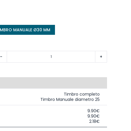
TIMBRO MANUALE Ø30 MM
-
+
Timbro completo
Timbro Manuale diametro 25
9.90€
9.90€
2.18€