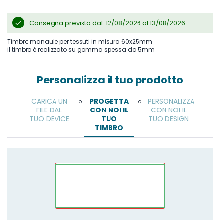
Consegna prevista dal: 12/08/2026 al 13/08/2026
Timbro manaule per tessuti in misura 60x25mm
il timbro è realizzato su gomma spessa da 5mm
Personalizza il tuo prodotto
CARICA UN
PROGETTA
PERSONALIZZA
o
o
FILE DAL
CON NOI IL
CON NOI IL
TUO DEVICE
TUO
TUO DESIGN
TIMBRO