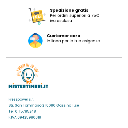
Spedizione gratis
Per ordini superiori a 75€
iva esclusa
Customer care
In linea per le tue esigenze
Presspower s.r.l
Str. San Tommaso 2 10090 Gassino T.se
Tel: 011.5785248
P.IVA 09425980019