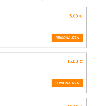
la
direzione
decrescente
5,00 €
PERSONALIZZA
15,00 €
PERSONALIZZA