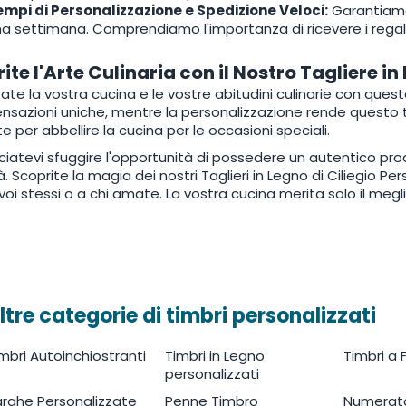
empi di Personalizzazione e Spedizione Veloci:
Garantiamo 
a settimana. Comprendiamo l'importanza di ricevere i regali 
ite l'Arte Culinaria con il Nostro Tagliere in
ate la vostra cucina e le vostre abitudini culinarie con questo 
ensazioni uniche, mentre la personalizzazione rende questo t
e per abbellire la cucina per le occasioni speciali.
ciatevi sfuggire l'opportunità di possedere un autentico prod
tà. Scoprite la magia dei nostri Taglieri in Legno di Ciliegio P
 voi stessi o a chi amate. La vostra cucina merita solo il meglio
ltre categorie di timbri personalizzati
mbri Autoinchiostranti
Timbri in Legno
Timbri a
personalizzati
rghe Personalizzate
Penne Timbro
Numerato