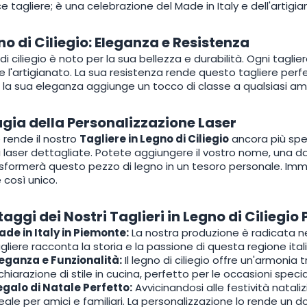
e tagliere; è una celebrazione del Made in Italy e dell'artigia
gno di Ciliegio: Eleganza e Resistenza
 di ciliegio è noto per la sua bellezza e durabilità. Ogni tagli
e l'artigianato. La sua resistenza rende questo tagliere perfet
la sua eleganza aggiunge un tocco di classe a qualsiasi am
gia della Personalizzazione Laser
 rende il nostro
Tagliere in Legno di Ciliegio
ancora più spec
ni laser dettagliate. Potete aggiungere il vostro nome, una
sformerà questo pezzo di legno in un tesoro personale. Imm
 così unico.
taggi dei Nostri Taglieri in Legno di Ciliegio
de in Italy in Piemonte:
La nostra produzione è radicata nel
gliere racconta la storia e la passione di questa regione ital
leganza e Funzionalità:
Il legno di ciliegio offre un'armonia
chiarazione di stile in cucina, perfetto per le occasioni special
egalo di Natale Perfetto:
Avvicinandosi alle festività natali
eale per amici e familiari. La personalizzazione lo rende un d