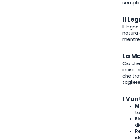
semplic
Il Le
Il legno
natura 
mentre 
La Ma
Ciò che
incisio
che tra
tagliere
I Van
Ma
ta
E
di
R
id