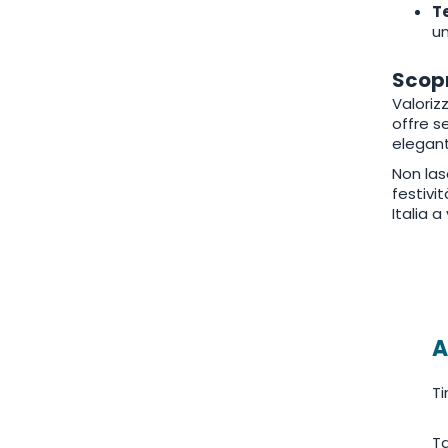
T
un
Scopr
Valorizz
offre s
elegant
Non las
festivi
Italia a
A
Ti
Ta