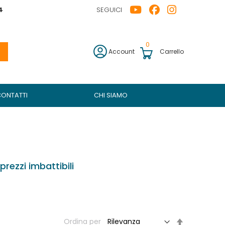
4
SEGUICI
0
Account
Carrello
CONTATTI
CHI SIAMO
prezzi imbattibili
Imposta
Ordina per