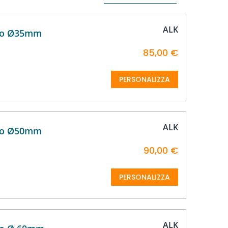
la
direzione
decrescente
ALK
ico Ø35mm
85,00 €
PERSONALIZZA
ALK
ico Ø50mm
90,00 €
PERSONALIZZA
ALK