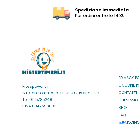
Spedizione immediata
Per ordini entro le 14:30
PRIVACY P
COOOKIE P
Presspower s.r.l
CONTATTI
Str. San Tommaso 2 10090 Gassino T.se
Tel: 011.5785248
CHI SIAMO
P.IVA 09425980019
SEDE
FAQ
MODIFI