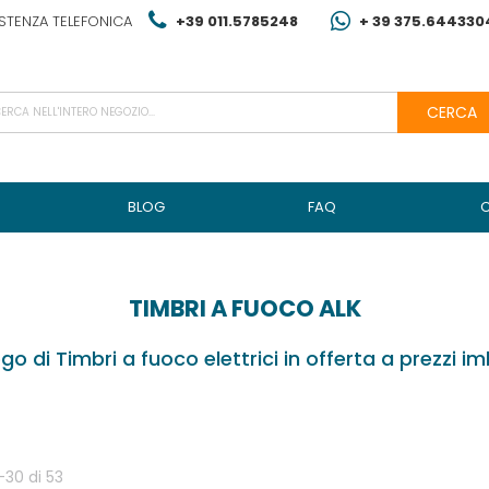
STENZA TELEFONICA
+39 011.5785248
+ 39 375.644330
CERCA
BLOG
FAQ
TIMBRI A FUOCO ALK
go di Timbri a fuoco elettrici in offerta a prezzi imb
-
30
di
53