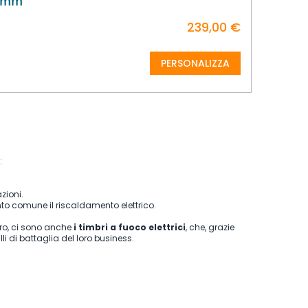
20mm
239,00 €
PERSONALIZZA
:
zioni.
 comune il riscaldamento elettrico.
tiro, ci sono anche
i timbri a fuoco elettrici
, che, grazie
i di battaglia del loro business.