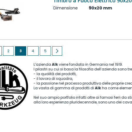
Timbro a Fuoco Elettrico 90x
Dimensione
90x20 mm
a
ente
agina
Pagina
Attualmente stai leggendo la pagina
Pagina
Pagina
Pagina
Successivo
2
3
4
5
L’azienda
Alk
viene fondata in Germania nel 1919.
I pilastri su cui si basa la filosofia dell’azienda sono tre
- la qualità dei prodotti,
- il lavoro di squadra,
- la passione nel processo produttivo delle proprie crea
La vasta di gamma di prodotti di
Alk
ha come elemento
Nel suo ampio portfolio infatti oltre ai famosi ferri da s
alla loro esperienza pluridecennale, sono uno dei cavall