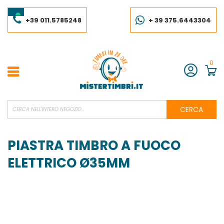
Salta
al
contenuto
+39 011.5785248
+ 39 375.6443304
0
Account
CERCA
PIASTRA TIMBRO A FUOCO
ELETTRICO Ø35MM
Vai
alla
fine
della
galleria