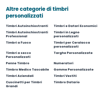
Altre categorie di timbri
personalizzati
Timbri Autoinchiostranti
Timbri e Datari Economici
Timbri Autoinchiostranti
Timbri in Legno
Professional
personalizzati
Timbri a Fuoco
Timbri per Ceralacca
personalizzati
Timbri a secco
Targhe Personalizzate
Personalizzati
Penne Timbro
Numeratori
Timbro Medico Tascabile
Gomme Personalizzate
Timbri Aziendali
Timbri Vestiti
Cuscinetti per Timbri
Timbro Datario
Grandi