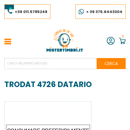
Salta
al
contenuto
+39 011.5785248
+ 39 375.6443304
0
Account
CERCA
TRODAT 4726 DATARIO