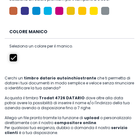
COLORE MANICO
Seleziona un colore per il manico.
Cerchi un
timbro datario autoinchiostrante
che ti permetta di
datare i tuoi documenti in modo semplice e veloce senza rinunciare
a identificare la tua azienda?
Acquista il timbro
Trodat 4726 DATARIO
dove oltre alla data
potrai avere la possibilità di inserire il nome e/o l'indirizzo della tua
azienda avendo a disposizione fino a 7 righe.
Allega un file pronto tramite la funzione di
upload
o personalizzalo
direttamente con il nostro
compositore online
.
Per qualsiasi tua esigenza, dubbio o domanda il nostro
servizio
clienti
è a tua disposizione.