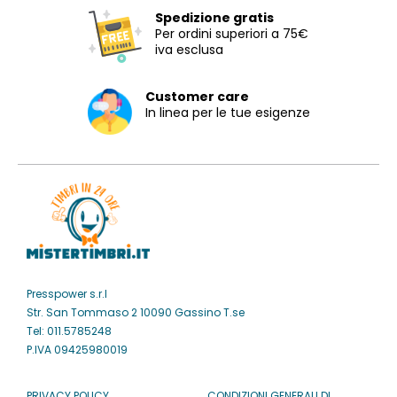
Spedizione gratis
Per ordini superiori a 75€
iva esclusa
Customer care
In linea per le tue esigenze
Presspower s.r.l
Str. San Tommaso 2 10090 Gassino T.se
Tel: 011.5785248
P.IVA 09425980019
PRIVACY POLICY
CONDIZIONI GENERALI DI