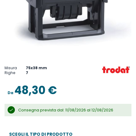
Vai
all'inizio
della
Misura
75x38 mm
galleria
Righe
7
di
immagini
48,30 €
Da
Consegna prevista dal: 11/08/2026 al 12/08/2026
SCEGLI IL TIPO DI PRODOTTO