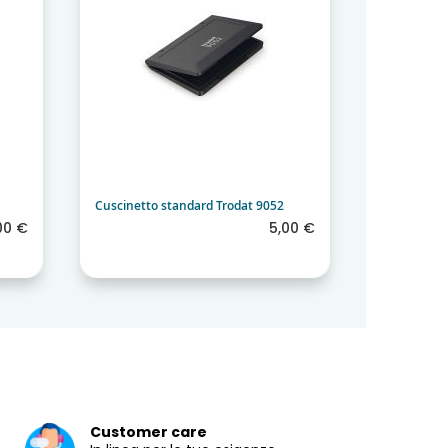
Cuscinetto standard Trodat 9052
Cuscinetto
00 €
5,00 €
Customer care