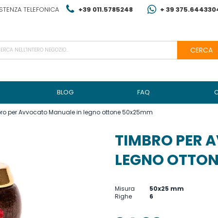
STENZA TELEFONICA
+39 011.5785248
+ 39 375.644330
CERCA
BLOG
FAQ
ro per Avvocato Manuale in legno ottone 50x25mm
TIMBRO PER 
LEGNO OTTO
Misura
50x25 mm
Righe
6