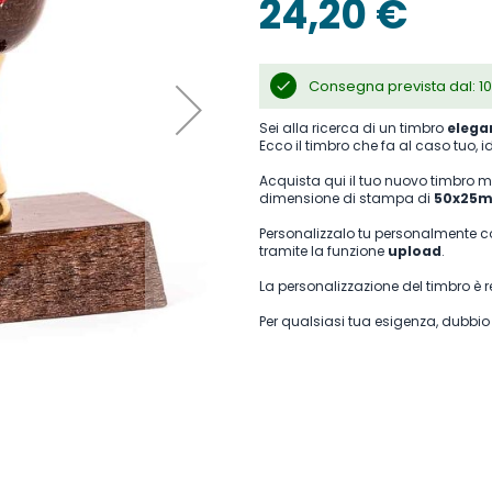
24,20 €
Consegna prevista dal: 10
Sei alla ricerca di un timbro
elega
Ecco il timbro che fa al caso tuo, id
Acquista qui il tuo nuovo timbro 
dimensione di stampa di
50x25
Personalizzalo tu personalmente co
tramite la funzione
upload
.
La personalizzazione del timbro è
Per qualsiasi tua esigenza, dubbi