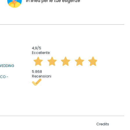
In linea per le tue esigenze
4,9
/5
Eccellente
WEDDING
5.868
Recensioni
ICO -
Credits