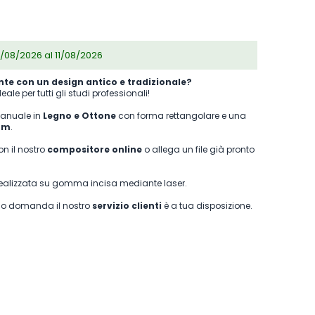
/08/2026 al 11/08/2026
nte con un design antico e tradizionale?
eale per tutti gli studi professionali!
manuale in
Legno e Ottone
con forma rettangolare e una
mm
.
n il nostro
compositore online
o allega un file già pronto
 realizzata su gomma incisa mediante laser.
o o domanda il nostro
servizio clienti
è a tua disposizione.