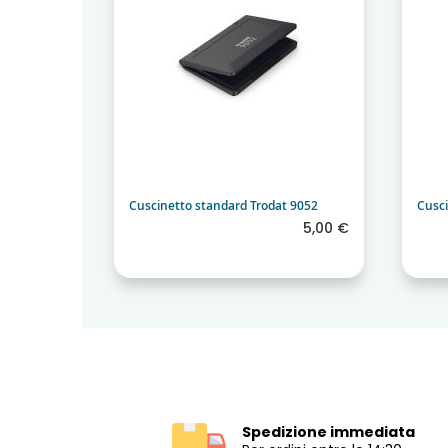
t 9052
Cuscinetto standard Trodat 9052
Cusci
5,00 €
5,00 €
Spedizione immediata