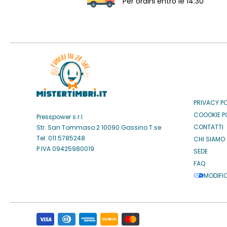
Per ordini entro le 14:30
PRIVACY P
COOOKIE P
Presspower s.r.l
CONTATTI
Str. San Tommaso 2 10090 Gassino T.se
Tel: 011.5785248
CHI SIAMO
P.IVA 09425980019
SEDE
FAQ
MODIFI