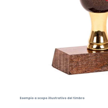
Vai
all'inizio
Esempio a scopo illustrativo del timbro
della
galleria