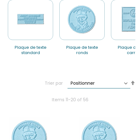
plaque de texte
plaque de texte
plaque de texte
standard
ronds
carré
Se
Trier par
De
Di
Items
11
-
20
of
56