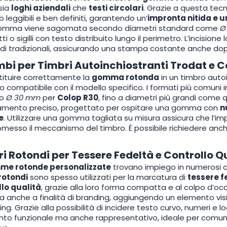
sia
loghi aziendali
che
testi circolari
. Grazie a questa tecn
o leggibili e ben definiti, garantendo un’
impronta nitida e 
gomma viene sagomata secondo diametri standard come
Ø
 o sigilli con testo distribuito lungo il perimetro. L’incisione
i tradizionali, assicurando una stampa costante anche dopo 
bi per Timbri Autoinchiostranti Trodat e C
tituire correttamente la
gomma rotonda
in un timbro auto
o compatibile con il modello specifico. I formati più comun
o
Ø 30 mm
per
Colop R30
, fino a diametri più grandi come q
iamento preciso, progettato per ospitare una gomma con
n
e
. Utilizzare una gomma tagliata su misura assicura che l’im
esso il meccanismo del timbro. È possibile richiedere anch
i Rotondi per Tessere Fedeltà e Controllo Q
me rotonde personalizzate
trovano impiego in numerosi conte
rotondi
sono spesso utilizzati per la marcatura di
tessere f
llo qualità
, grazie alla loro forma compatta e al colpo d’oc
ta anche a finalità di branding, aggiungendo un elemento visi
ng. Grazie alla possibilità di incidere testo curvo, numeri e l
to funzionale ma anche rappresentativo, ideale per comunic