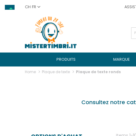
Skip
CH FR
ASSIS
to
Content
PRODUITS
MARQUE
Home
Plaque de texte
Plaque de texte ronds
Consultez notre cat
Items
1
-
1