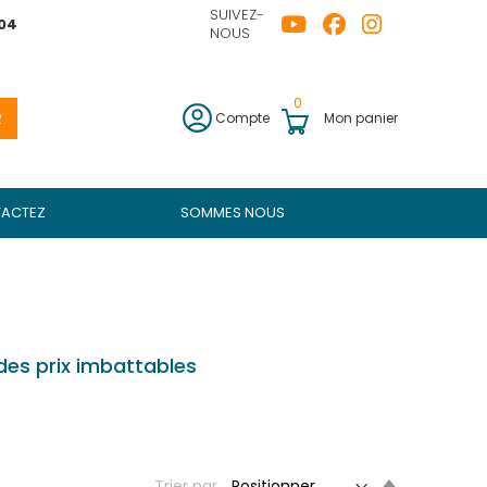
SUIVEZ-
04
NOUS
0
R
Compte
Mon panier
ACTEZ
SOMMES NOUS
des prix imbattables
Set
Trier par