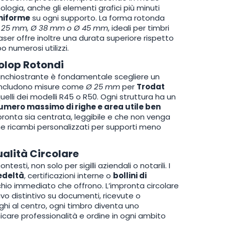
ologia, anche gli elementi grafici più minuti
uniforme
su ogni supporto. La forma rotonda
 25 mm, Ø 38 mm o Ø 45 mm
, ideali per timbri
 laser offre inoltre una durata superiore rispetto
numerosi utilizzi.
olop Rotondi
inchiostrante è fondamentale scegliere un
i includono misure come
Ø 25 mm
per
Trodat
uelli dei modelli R45 o R50. Ogni struttura ha un
umero massimo di righe e area utile ben
pronta sia centrata, leggibile e che non venga
e ricambi personalizzati per supporti meno
ualità Circolare
sti, non solo per sigilli aziendali o notarili. I
edeltà
, certificazioni interne o
bollini di
chio immediato che offrono. L’impronta circolare
vo distintivo su documenti, ricevute o
oghi al centro, ogni timbro diventa uno
are professionalità e ordine in ogni ambito