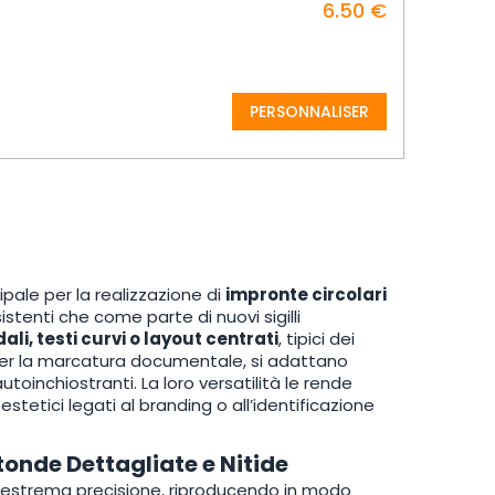
6.50 €
PERSONNALISER
ale per la realizzazione di
impronte circolari
istenti che come parte di nuovi sigilli
ali, testi curvi o layout centrati
, tipici dei
o per la marcatura documentale, si adattano
oinchiostranti. La loro versatilità le rende
ù estetici legati al branding o all’identificazione
onde Dettagliate e Nitide
estrema precisione, riproducendo in modo