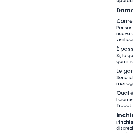
operati
Doma
Come 
Per sos
nuova g
verific
È pos
Sì, le 
gomma v
Le go
Sono id
monogra
Qual 
I diame
Trodat 
Inchi
L’
inchi
discrez