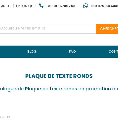
TANCE TÉLÉPHONIQUE
+39 011.5785248
+39 375.64433
CHERCHE
BLOG
FAQ
CONT
PLAQUE DE TEXTE RONDS
alogue de Plaque de texte ronds en promotion à 
0
of
13