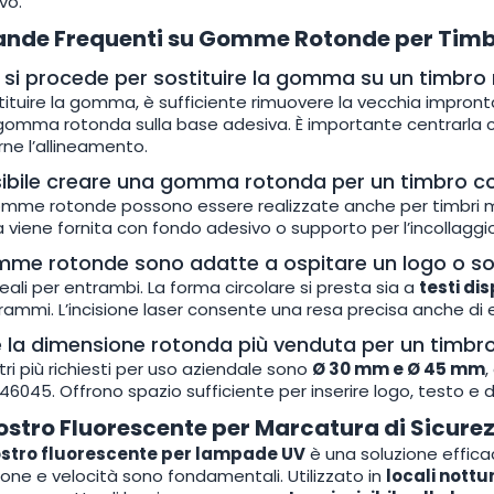
vo.
nde Frequenti su Gomme Rotonde per Timb
si procede per sostituire la gomma su un timbro
tituire la gomma, è sufficiente rimuovere la vecchia impront
omma rotonda sulla base adesiva. È importante centrarla c
arne l’allineamento.
sibile creare una gomma rotonda per un timbro c
gomme rotonde possono essere realizzate anche per timbri ma
iene fornita con fondo adesivo o supporto per l’incollaggio
mme rotonde sono adatte a ospitare un logo o sol
eali per entrambi. La forma circolare si presta sia a
testi dis
mmi. L’incisione laser consente una resa precisa anche di e
è la dimensione rotonda più venduta per un timbr
tri più richiesti per uso aziendale sono
Ø 30 mm e Ø 45 mm
,
46045. Offrono spazio sufficiente per inserire logo, testo e da
ostro Fluorescente per Marcatura di Sicure
ostro fluorescente per lampade UV
è una soluzione efficac
ione e velocità sono fondamentali. Utilizzato in
locali nottur