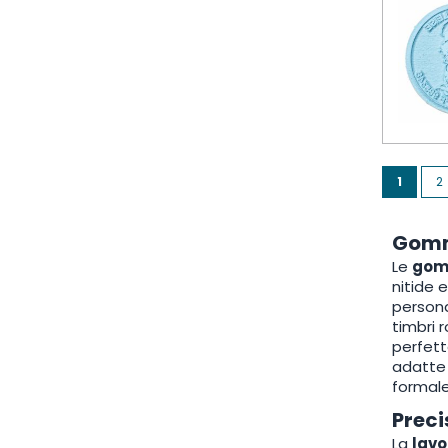
Page
You're 
P
1
2
Gomm
Le
gomm
nitide 
persona
timbri 
perfett
adatte s
formale
Preci
La
lavo