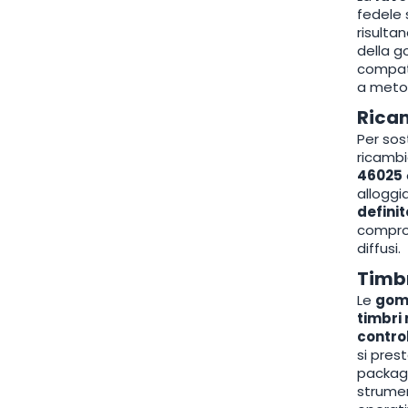
fedele 
risultan
della 
compatti
a metod
Ricam
Per sos
ricambi
46025
allogg
definit
comprom
diffusi.
Timbr
Le
gom
timbri 
contro
si pres
packagi
strumen