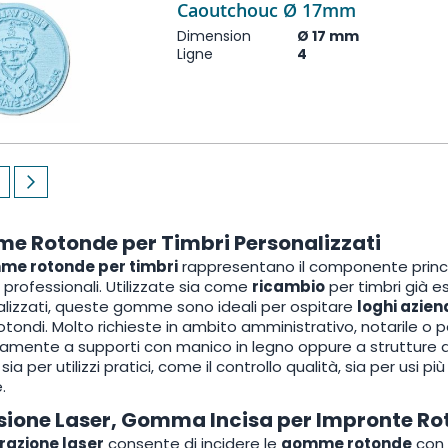
Caoutchouc Ø 17mm
Dimension
Ø 17 mm
Ligne
4
currently reading page
age
Page
Next
e Rotonde per Timbri Personalizzati
e rotonde per timbri
rappresentano il componente princip
e professionali. Utilizzate sia come
ricambio
per timbri già es
lizzati, queste gomme sono ideali per ospitare
loghi aziend
rotondi. Molto richieste in ambito amministrativo, notarile 
amente a supporti con manico in legno oppure a strutture aut
ia per utilizzi pratici, come il controllo qualità, sia per usi pi
.
sione Laser, Gomma Incisa per Impronte Rot
razione laser
consente di incidere le
gomme rotonde
con 