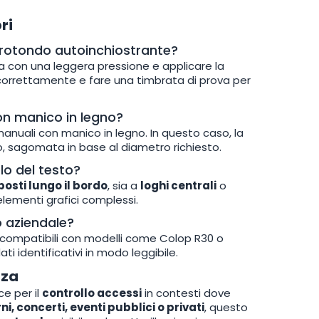
ri
 rotondo autoinchiostrante?
a con una leggera pressione e applicare la
orrettamente e fare una timbrata di prova per
on manico in legno?
nuali con manico in legno. In questo caso, la
, sagomata in base al diametro richiesto.
o del testo?
posti lungo il bordo
, sia a
loghi centrali
o
lementi grafici complessi.
o aziendale?
 compatibili con modelli come Colop R30 o
ti identificativi in modo leggibile.
zza
e per il
controllo accessi
in contesti dove
ni, concerti, eventi pubblici o privati
, questo