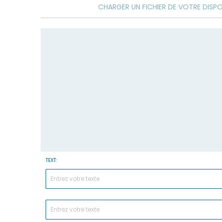
of
CHARGER UN FICHIER DE VOTRE DISPO
the
images
gallery
TEXT: