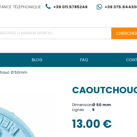
TANCE TÉLÉPHONIQUE
+39 011.5785248
+39 375.64433
CHERCHE
BLOG
FAQ
CONT
chouc Ø 50mm
CAOUTCHOUC
Dimension
Ø 50 mm
Lignes
9
13.00 €