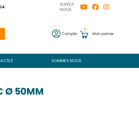
SUIVEZ-
04
NOUS
0
R
Compte
Mon panier
ACTEZ
SOMMES NOUS
 Ø 50MM