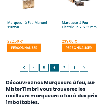
Marqueur à Feu Manuel
Marqueur à Feu
150x50
Electrique 70x35 mm
222.50 €
239.00 €
PERSONNALISER
PERSONNALISER
Page
Page
Previous
Page
Page
You're
Page
Page
Page
Next
4
5
6
7
8
currently
Découvrez nos Marqueurs à feu, sur
reading
MisterTimbri vous trouverez les
page
meilleurs marqueurs à feu à des prix
imbattables.