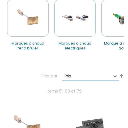
marques à chaud
marques à chaud
marque à chaud au
fer à brûler
électriques
gaz
Se
Trier par
De
Di
Items
51
-
60
of
79