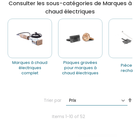
Consulter les sous-catégories de Marques à
chaud électriques
marques à chaud
plaques gravées
pièces de
électriques
pour marques à
rechan
complet
chaud électriques
Se
Trier par
De
Di
Items
1
-
10
of
52