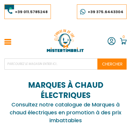
Skip
to
Content
+39 011.5785248
+39 375.6443304
0
Compte
CHERCHER
MARQUES À CHAUD
ÉLECTRIQUES
Consultez notre catalogue de Marques à
chaud électriques en promotion à des prix
imbattables