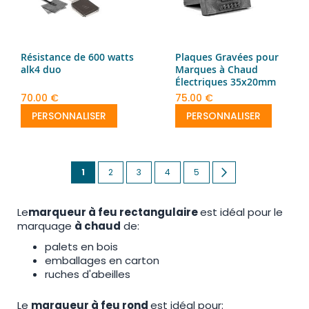
Résistance de 600 watts
Plaques Gravées pour
alk4 duo
Marques à Chaud
Électriques 35x20mm
70.00 €
75.00 €
PERSONNALISER
PERSONNALISER
Page
You're
Page
Page
Page
Page
Page
Next
1
2
3
4
5
currently
Le
marqueur à feu rectangulaire
est idéal pour le
reading
marquage
à chaud
de:
page
palets en bois
emballages en carton
ruches d'abeilles
Le
marqueur à feu rond
est idéal pour: