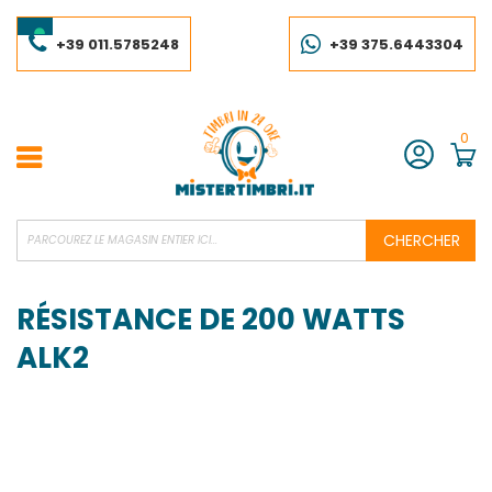
Skip
to
Content
+39 011.5785248
+39 375.6443304
0
Compte
CHERCHER
RÉSISTANCE DE 200 WATTS
ALK2
Skip
to
the
end
of