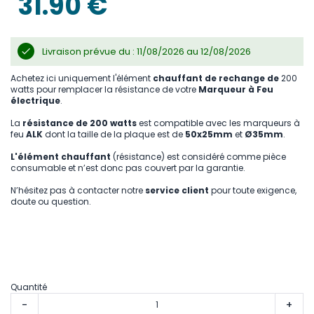
31.90 €
gallery
Livraison prévue du : 11/08/2026 au 12/08/2026
Achetez ici uniquement l'élément
chauffant de rechange de
200
watts pour remplacer la résistance de votre
Marqueur à Feu
électrique
.
La
résistance de 200 watts
est compatible avec les marqueurs à
feu
ALK
dont la taille de la plaque est de
50x25mm
et
Ø35mm
.
L'élément chauffant
(résistance) est considéré comme pièce
consumable et n’est donc pas couvert par la garantie.
N’hésitez pas à contacter notre
service client
pour toute exigence,
doute ou question.
Quantité
-
+